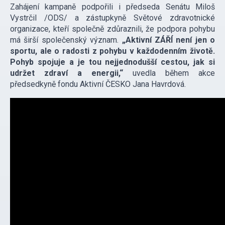
Zahájení kampaně podpořili i předseda Senátu Miloš
Vystrčil /ODS/ a zástupkyně Světové zdravotnické
organizace, kteří společně zdůraznili, že podpora pohybu
má širší společenský význam.
„Aktivní ZÁŘÍ není jen o
sportu, ale o radosti z pohybu v každodenním životě.
Pohyb spojuje a je tou nejjednodušší cestou, jak si
udržet zdraví a energii,“
uvedla během akce
předsedkyně fondu Aktivní ČESKO Jana Havrdová.