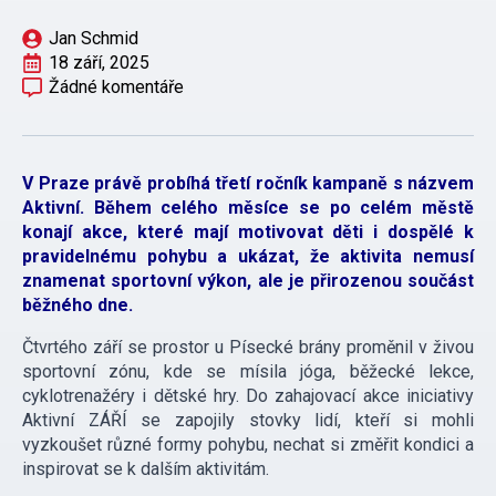
Jan Schmid
18 září, 2025
Žádné komentáře
V Praze právě probíhá třetí ročník kampaně s názvem
Aktivní. Během celého měsíce se po celém městě
konají akce, které mají motivovat děti i dospělé k
pravidelnému pohybu a ukázat, že aktivita nemusí
znamenat sportovní výkon, ale je přirozenou součást
běžného dne.
Čtvrtého září se prostor u Písecké brány proměnil v živou
sportovní zónu, kde se mísila jóga, běžecké lekce,
cyklotrenažéry i dětské hry. Do zahajovací akce iniciativy
Aktivní ZÁŘÍ se zapojily stovky lidí, kteří si mohli
vyzkoušet různé formy pohybu, nechat si změřit kondici a
inspirovat se k dalším aktivitám.