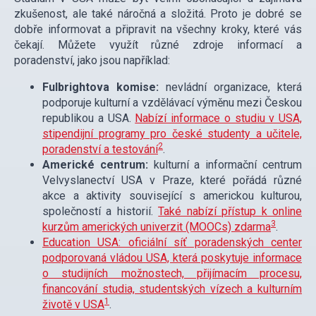
zkušenost, ale také náročná a složitá. Proto je dobré se
dobře informovat a připravit na všechny kroky, které vás
čekají. Můžete využít různé zdroje informací a
poradenství, jako jsou například:
Fulbrightova komise:
nevládní organizace, která
podporuje kulturní a vzdělávací výměnu mezi Českou
republikou a USA.
Nabízí informace o studiu v USA,
stipendijní programy pro české studenty a učitele,
2
poradenství a testování
.
Americké centrum:
kulturní a informační centrum
Velvyslanectví USA v Praze, které pořádá různé
akce a aktivity související s americkou kulturou,
společností a historií.
Také nabízí přístup k online
3
kurzům amerických univerzit (MOOCs) zdarma
.
Education USA: oficiální síť poradenských center
podporovaná vládou USA, která poskytuje informace
o studijních možnostech, přijímacím procesu,
financování studia, studentských vízech a kulturním
1
životě v USA
.