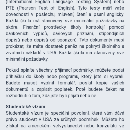
(International English Language Testing System) nebo
PTE (Pearson Test of English). Tyto testy měří vaše
dovednosti v poslechu, mluvení, čtení a psaní anglicky.
Každá škola má stanoveny své minimální požadavky na
skóre. Finanční prostředky školy kontrolují pomocí
bankovních výpisů, daňových přiznání, stipendijních
dopisů nebo dopisů od sponzorů. Tyto dokumenty musí
prokázat, že máte dostatek peněz na pokrytí školného a
životních nákladů v USA. Každá škola má stanoveny své
minimální požadavky.
Pokud splníte všechny přijímací podmínky, můžete podat
přihlášku do školy nebo programu, který jste si vybrali.
Budete muset vyplnit formulář, poslat kopie vašich
dokumentů a zaplatit poplatek. Poté budete čekat na
rozhodnutí o tom, zda jste byli přijati nebo ne.
Studentské vízum
Studentské vízum je speciální povolení, které vám dává
právo studovat v USA za určitých podmínek. Můžete ho
získat na americkém velvyslanectví nebo konzulátu ve