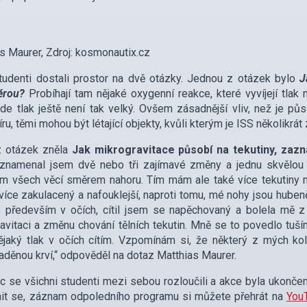
s Maurer, Zdroj: kosmonautix.cz
tudenti dostali prostor na dvě otázky. Jednou z otázek bylo
J
érou?
Probíhají tam nějaké oxygenní reakce, které vyvíjejí tlak
de tlak ještě není tak velký. Ovšem zásadnější vliv, než je pů
ru, těmi mohou být létající objekty, kvůli kterým je ISS několikrát
z otázek zněla
Jak mikrogravitace působí na tekutiny, zaz
aznamenal jsem dvě nebo tři zajímavé změny a jednu skvělou
 všech věcí směrem nahoru. Tím mám ale také více tekutiny n
 více zakulacený a nafouklejší, naproti tomu, mé nohy jsou hube
, především v očích, cítil jsem se napěchovaný a bolela mě z
avitaci a změnu chování tělních tekutin. Mně se to povedlo tuš
ějaký tlak v očích cítím. Vzpomínám si, že některý z mých ko
děnou krví,“ odpověděl na dotaz Matthias Maurer.
 se všichni studenti mezi sebou rozloučili a akce byla ukonče
nit se, záznam odpoledního programu si můžete přehrát na
You