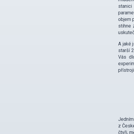
stanici
paramet
objem p
stihne 
uskuteč
A jaké 
starší 
Vás dl
experim
přístro
Jedním 
z České
čtyři, m