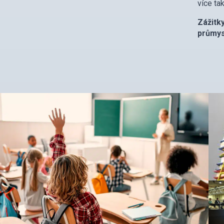
více ta
Zážitk
průmys