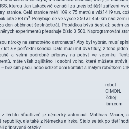
 ISS, kterou Jan Lukačevič označil za „nejsložitější zařízení v
ry stanice. Celá stanice měří 109 x 75 metrů a váží 419 tun, co
3
ak čítá 388 m
. Pohybuje se ve výšce 350 až 450 km nad zemí ry
za den oběhnout šestnáctkrát. Posádkou bývá šest až sedm ast
něných experimentů přesahuje číslo 3 500. Naprogramování stani
jsou nároky na samotného astronauta? Aby byl vybrán, musí spln
27 let a v perfektní kondici. Dále musí mít dva tituly, z toho jede
ouhé a velmi podrobné přípravy na pobyt ve vesmíru. Tento
entů, máte však zajištěno i osobní volno, které můžete strávi
ji – běžícím pásu, nebo udržet oční kontakt s malým robůtkem 
robot
CIMON,
Zdroj:
ibm.com
z těchto šťastlivců je německý astronaut, Matthias Maurer, s
 republiky, ale také z Německa a Irska. Stalo se tak po třetí h
ěli připravené otázky.