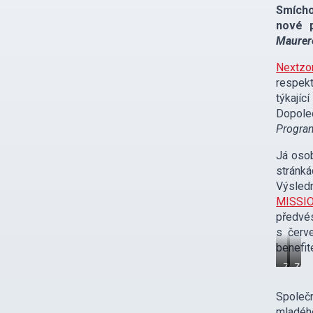
Smícho
nové p
Maure
Nextzo
respekt
týkají
Dopole
Program
Já osob
stránk
Výsledn
MISSI
předvé
s červ
benefit
Zdroj:
Zdro
astro-
www.
pi.org
Společn
mladého