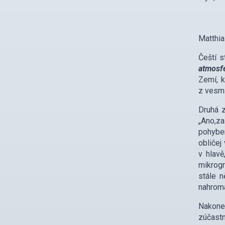
Matthia
Čeští s
atmosf
Zemí, k
z vesmí
Druhá 
„Ano,z
pohybem
obličej
v hlavě
mikrogr
stále n
nahroma
Nakonec
zúčast