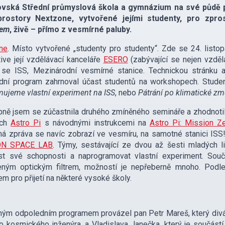
vská Střední průmyslová škola a gymnázium na své půdě po
rostory Nextzone, vytvořené jejími studenty, pro zpr
rem
, živě – přímo z vesmírné paluby.
ne
. Místo vytvořené „studenty pro studenty“. Zde se 24. list
ive její vzdělávací kanceláře
ESERO
(zabývající se nejen vzděl
cí se ISS, Mezinárodní vesmírné stanice. Technickou stránku
dní program zahrnoval účast studentů na workshopech. Stude
ujeme vlastní experiment na ISS
, nebo
Pátrání po klimatické z
ně jsem se zúčastnila druhého zmíněného semináře a zhodnotil
ách
Astro Pi
s návodnými instrukcemi na
Astro Pi: Mission Z
á zpráva se navíc zobrazí ve vesmíru, na samotné stanici ISS!
ON SPACE LAB
. Týmy, sestávající ze dvou až šesti mladých 
st své schopnosti a naprogramovat vlastní experiment. Souč
eným optickým filtrem, možností je nepřeberně mnoho. Podle 
em pro přijetí na některé vysoké školy.
j:
esa.int
ým odpoledním programem provázel pan Petr Mareš, který diváků
 kosmického inženýra, a Vladislava Janečka, který je součást