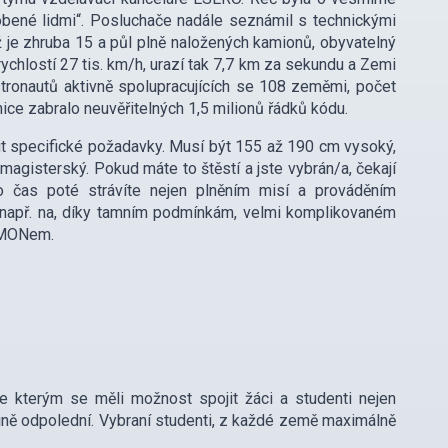
yrobené lidmi“. Posluchače nadále seznámil s technickými
ž je zhruba 15 a půl plně naložených kamionů, obyvatelný
chlostí 27 tis. km/h, urazí tak 7,7 km za sekundu a Zemi
ronautů aktivně spolupracujících se 108 zeměmi, počet
ce zabralo neuvěřitelných 1,5 milionů řádků kódu.
it specifické požadavky. Musí být 155 až 190 cm vysoký,
n magisterský. Pokud máte to štěstí a jste vybrán/a, čekají
 čas poté strávíte nejen plněním misí a prováděním
t např. na, díky tamním podmínkám, velmi komplikovaném
CIMONem.
e kterým se měli možnost spojit žáci a studenti nejen
odině odpolední. Vybraní studenti, z každé země maximálně