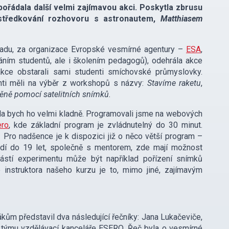
řádala další velmi zajímavou akci. Poskytla zbrusu
ostředkování rozhovoru s astronautem,
Matthiasem
opadu, za organizace Evropské vesmírné agentury –
ESA
,
áním studentů, ale i školením pedagogů), odehrála akce
 akce obstarali sami studenti smíchovské průmyslovky.
nti měli na výběr z workshopů s názvy:
Stavíme raketu
,
měně pomocí satelitních snímků.
a bych ho velmi kladně. Programovali jsme na webových
ero
, kde základní program je zvládnutelný do 30 minut.
 Pro nadšence je k dispozici již o něco větší program –
lidí do 19 let, společně s mentorem, zde mají možnost
ástí experimentu může být například pořízení snímků
instruktora našeho kurzu je to, mimo jiné, zajímavým
m představil dva následující řečníky: Jana Lukačeviče,
í týmu vzdělávací kanceláře ESERO. Řeč byla o vesmírné