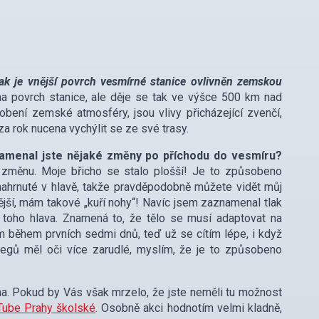
ak je vnější povrch vesmírné stanice ovlivněn zemskou
 na povrch stanice, ale děje se tak ve výšce 500 km nad
sobení zemské atmosféry, jsou vlivy přicházející zvenčí,
 za rok nucena vychýlit se ze své trasy.
namenal jste nějaké změny po příchodu do vesmíru?
 změnu. Moje břicho se stalo plošší! Je to způsobeno
ahrnuté v hlavě, takže pravděpodobně můžete vidět můj
nější, mám takové „kuří nohy“! Navíc jsem zaznamenal tlak
 toho hlava. Znamená to, že tělo se musí adaptovat na
ím během prvních sedmi dnů, teď už se cítím lépe, i když
legů měl oči více zarudlé, myslím, že je to způsobeno
na. Pokud by Vás však mrzelo, že jste neměli tu možnost
Tube Prahy školské
. Osobně akci hodnotím velmi kladně,