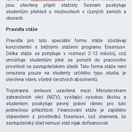
jsou otevřeny přijetí stážisty. Seznam poskytuje
studentům přehled o možnostech v různých zemích a
oborech.
Pravidla stáže
Pravidla pro tuto speciální formu stáže zůstávají
konzistentní s běžnými stážemi programu Erasmus+.
Délka stáže se pohybuje v rozmezí 2-12 měsíců, což
umožňuje studentům plně se ponořit do pracovního
prostředí na zastupitelském úřadě. Tato forma stáže není
omezena pouze na studenty určitého typu studia; je
otevřena všem, včetně čerstvých absolventů.
Trojstranná smlouva uzavřená mezi Ministerstvem
zahraničních věcí (MZV), vysílající vysokou školou a
studentem poskytuje pevný právní rámec pro tuto
jedinečnou příležitost. Financování stáže je zajištěno
stipendiem z prostředků Erasmus+, což znamená, že
zastupitelský úřad nemusí stáž nijak dofinancovat.