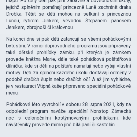
mapu. Po celý den pak plní zábavné a dovednostní úkoly,
jejichž splněním pomáhají princezně Luně zachránit draka
Drobka. Těšit se děti mohou na setkání s princeznou
Lunou, rytířem Jiříkem, vévodou Štěpánem, panošem
Jeníkem, zbrojnoši či královnou.
Na konci dne si pak děti zatancují se všemi pohádkovými
bytostmi. V rámci doprovodného programu jsou připraveny
také dětské prohlídky zámku, při kterých je zámkem
provede kněžna Marie, dále také pohádková polštářková
dílnička, kde si děti na polštáře namalují nebo vyšijí vlastní
motivy. Děti za splnění každého úkolu dostávají odměny v
podobě dračích šupin nebo dračích očí. A až jim vyhládne,
je v restauraci Vtipná kaše připraveno speciální pohádkové
menu.
Pohádkové léto vyvrcholí v sobotu 28. srpna 2021, kdy na
odpolední program naváže speciální Nonstop Zámecká
noc s celonočními kostýmovanými prohlídkami, kde
návštěvníky provede mimo jiné bílá paní či kastelán.