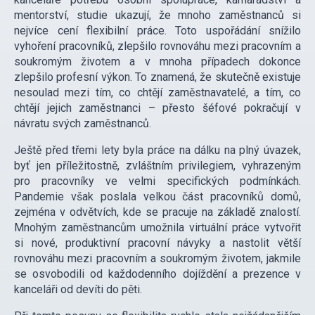
mentorství, studie ukazují, že mnoho zaměstnanců si
nejvíce cení flexibilní práce. Toto uspořádání snížilo
vyhoření pracovníků, zlepšilo rovnováhu mezi pracovním a
soukromým životem a v mnoha případech dokonce
zlepšilo profesní výkon. To znamená, že skutečně existuje
nesoulad mezi tím, co chtějí zaměstnavatelé, a tím, co
chtějí jejich zaměstnanci – přesto šéfové pokračují v
návratu svých zaměstnanců.
Ještě před třemi lety byla práce na dálku na plný úvazek,
byť jen příležitostně, zvláštním privilegiem, vyhrazeným
pro pracovníky ve velmi specifických podmínkách.
Pandemie však poslala velkou část pracovníků domů,
zejména v odvětvích, kde se pracuje na základě znalostí.
Mnohým zaměstnancům umožnila virtuální práce vytvořit
si nové, produktivní pracovní návyky a nastolit větší
rovnováhu mezi pracovním a soukromým životem, jakmile
se osvobodili od každodenního dojíždění a prezence v
kanceláři od devíti do pěti.