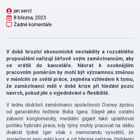
jan.sercl
8 března, 2023
Žádné komentáře
V době hrozící ekonomické nestability a rozsáhlého
propouštění nařizují šéfové svým zaměstnancům, aby
se vrátili do kanceláře.
Návrat k osobnějším
pracovním poměrům by mohl být významnou změnou
v měnícím se světě práce, zejména vzhledem k tomu,
že zaměstnanci měli v době krize při hledání pozic
navrch, pokud jde o vyjednávání o flexibilitě.
V lednu obdrželi zaměstnanci společnosti Disney zprávu
od generálního ředitele Boba Igera. Stejně jako ostatní
zábavní konglomeráty, mediální gigant také uplatňoval
politiku hybridní práce, kdy týmy mohly pracovat na dálku
dvakrát týdně. Iger však v memorandu vysvětlil, že
společnost nyní mění kurz a od března nařizuje čtyřdenní