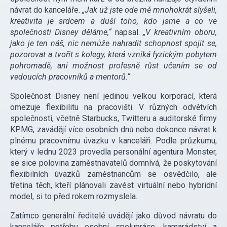
návrat do kanceláře.
„Jak už jste ode mě mnohokrát slyšeli,
kreativita je srdcem a duší toho, kdo jsme a co ve
společnosti Disney děláme,“
napsal.
„V kreativním oboru,
jako je ten náš, nic nemůže nahradit schopnost spojit se,
pozorovat a tvořit s kolegy, která vzniká fyzickým pobytem
pohromadě, ani možnost profesně růst učením se od
vedoucích pracovníků a mentorů.“
Společnost Disney není jedinou velkou korporací, která
omezuje flexibilitu na pracovišti. V různých odvětvích
společnosti, včetně Starbucks, Twitteru a auditorské firmy
KPMG, zavádějí více osobních dnů nebo dokonce návrat k
plnému pracovnímu úvazku v kanceláři. Podle průzkumu,
který v lednu 2023 provedla personální agentura Monster,
se sice polovina zaměstnavatelů domnívá, že poskytování
flexibilních úvazků zaměstnancům se osvědčilo, ale
třetina těch, kteří plánovali zavést virtuální nebo hybridní
model, si to před rokem rozmyslela.
Zatímco generální ředitelé uvádějí jako důvod návratu do
kanceláře potřebu osobní spolupráce, kamarádství a