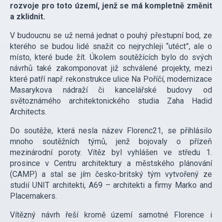
rozvoje pro toto území, jenž se má kompletně změnit
a zklidnit.
V budoucnu se už nemá jednat o pouhý přestupní bod, ze
kterého se budou lidé snažit co nejrychleji “utéct”, ale o
místo, které bude žít. Úkolem soutěžících bylo do svých
návrhů také zakomponovat již schválené projekty, mezi
které patří např. rekonstrukce ulice Na Poříčí, modernizace
Masarykova nádraží či kancelářské budovy od
světoznámého architektonického studia Zaha Hadid
Architects.
Do soutěže, která nesla název Florenc21, se přihlásilo
mnoho soutěžních týmů, jenž bojovaly o přízeň
mezinárodní poroty. Vítěz byl vyhlášen ve středu 1.
prosince v Centru architektury a městského plánování
(CAMP) a stal se jím česko-britský tým vytvořený ze
studií UNIT architekti, A69 – architekti a firmy Marko and
Placemakers.
Vítězný návrh řeší kromě území samotné Florence i