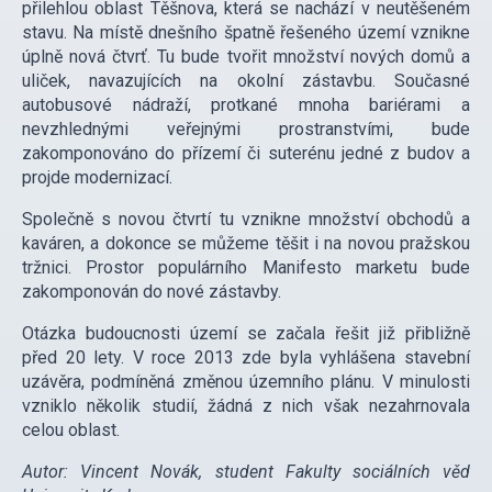
přilehlou oblast Těšnova, která se nachází v neutěšeném
stavu. Na místě dnešního špatně řešeného území vznikne
úplně nová čtvrť. Tu bude tvořit množství nových domů a
uliček, navazujících na okolní zástavbu. Současné
autobusové nádraží, protkané mnoha bariérami a
nevzhlednými veřejnými prostranstvími, bude
zakomponováno do přízemí či suterénu jedné z budov a
projde modernizací.
Společně s novou čtvrtí tu vznikne množství obchodů a
kaváren, a dokonce se můžeme těšit i na novou pražskou
tržnici. Prostor populárního Manifesto marketu bude
zakomponován do nové zástavby.
Otázka budoucnosti území se začala řešit již přibližně
před 20 lety. V roce 2013 zde byla vyhlášena stavební
uzávěra, podmíněná změnou územního plánu. V minulosti
vzniklo několik studií, žádná z nich však nezahrnovala
celou oblast.
Autor: Vincent Novák, student Fakulty sociálních věd