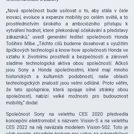
„Nová společnost bude usilovat o to, aby stála v čele
inovací, evoluce a expanze mobility po celém světě, a to
prostřednictvím širokého a ambiciózního přístupu k
vytváření hodnot, které překonávají očekávání a představy
zákazníků,“ uvedl generální ředitel společnosti Honda
Tošihiro Mibe. „Těchto cílů budeme dosahovat s využitím
špičkových technologií a know-how společnosti Honda ve
vztahu k životnímu prostředí a bezpečnosti a zároveň
sladíme technologická aktiva obou společností. Ačkoli
jsou Sony a Honda společnostmi, které mají mnoho
historických a kulturních podobností, naše oblasti
technologických znalostí jsou velmi odlišné. Proto věřím,
že tato spolupráce, která spojuje silné stránky obou
společností, nabízí velké možnosti pro budoucnost
mobility,“ dodal.
Společnost Sony na veletrhu CES 2020 předvedla
koncepční elektromobil s názvem Vision-S a na veletrhu
CES 2022 na něj navázala modelem Vision-S02. Toto je
však prvním zásadním krokem pro vstup na automobilový