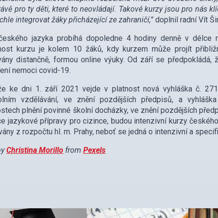
rávě pro ty děti, které to neovládají. Takové kurzy jsou pro nás k
ychle integrovat žáky přicházející ze zahraničí,”
doplnil radní Vít Ši
českého jazyka probíhá dopoledne 4 hodiny denně v délce r
nost kurzu je kolem 10 žáků, kdy kurzem může projít přibliž
vány distančně, formou online výuky. Od září se předpokládá, 
íření nemoci covid-19.
že ke dni 1. září 2021 vejde v platnost nová vyhláška č. 27
olním vzdělávání, ve znění pozdějších předpisů, a vyhlášk
ostech plnění povinné školní docházky, ve znění pozdějších před
ce jazykové přípravy pro cizince, budou intenzivní kurzy českéh
vány z rozpočtu hl. m. Prahy, neboť se jedná o intenzivní a spec
by
Christina Morillo
from
Pexels