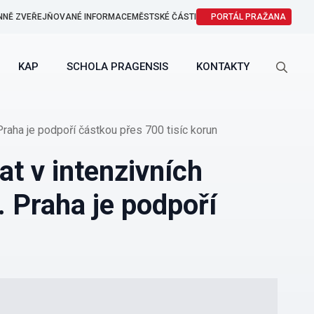
NNĚ ZVEŘEJŇOVANÉ INFORMACE
MĚSTSKÉ ČÁSTI
PORTÁL PRAŽANA
KAP
SCHOLA PRAGENSIS
KONTAKTY
Search
for:
raha je podpoří částkou přes 700 tisíc korun
at v intenzivních
 Praha je podpoří