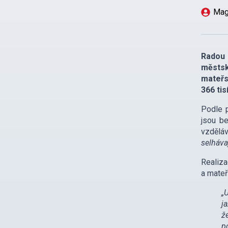
Magi
Radou 
městsk
mateřs
366 tis
Podle p
jsou be
vzděláv
selháva
Realiza
a mateř
„
j
ž
p