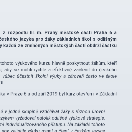
e z rozpočtu hl. m. Prahy městské části Praha 6 a
českého jazyka pro žáky základních škol s odlišným
y každá ze zmíněných městských částí obdrží částku
 tohoto výukového kurzu hlavně poskytnout žákům, kteří
, aby se mohli rychle a efektivně začlenit do českého
vůbec účastnit školní výuky a zároveň často ve škole
l.
ka v Praze 6 a od září 2019 byl kurz otevřen i v Základní
é v jedné skupině vzdělávat žáky s různou úrovní
ykem vyžadoval natolik odlišné výukové strategie,
lmi individualizovaného přístupu. Na základě tohoto
aby zajistily výuku psaní a čtení v českém jazyce