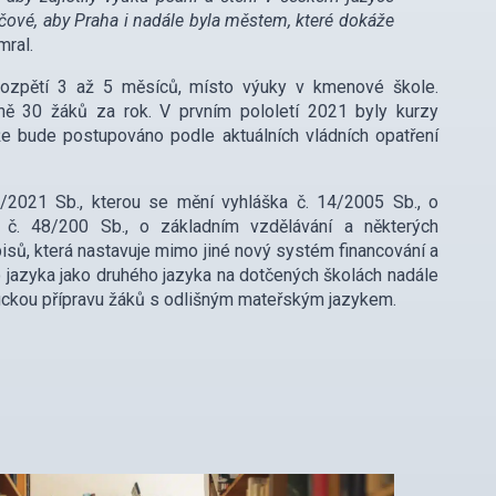
líčové, aby Praha i nadále byla městem, které dokáže
mral.
ozpětí 3 až 5 měsíců, místo výuky v kmenové škole.
ně 30 žáků za rok. V prvním pololetí 2021 byly kurzy
že bude postupováno podle aktuálních vládních opatření
1/2021 Sb., kterou se mění vyhláška č. 14/2005 Sb., o
a č. 48/200 Sb., o základním vzdělávání a některých
pisů, která nastavuje mimo jiné nový systém financování a
o jazyka jako druhého jazyka na dotčených školách nadále
ifickou přípravu žáků s odlišným mateřským jazykem.