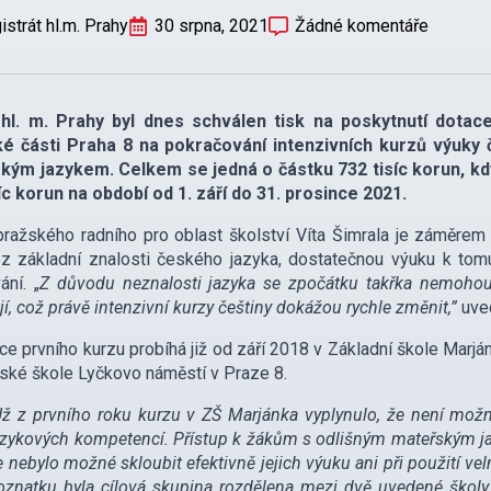
strát hl.m. Prahy
30 srpna, 2021
Žádné komentáře
hl. m. Prahy byl dnes schválen tisk na poskytnutí dotac
é části Praha 8 na pokračování intenzivních kurzů výuky 
kým jazykem. Celkem se jedná o částku 732 tisíc korun, kd
íc korun na období od 1. září do 31. prosince 2021.
ražského radního pro oblast školství Víta Šimrala je záměrem
z základní znalosti českého jazyka, dostatečnou výuku k tomu
ání. „
Z důvodu neznalosti jazyka se zpočátku takřka nemohou 
jí, což právě intenzivní kurzy češtiny dokážou rychle změnit,”
uved
ce prvního kurzu probíhá již od září 2018 v Základní škole Marján
ské škole Lyčkovo náměstí v Praze 8.
Už z prvního roku kurzu v ZŠ Marjánka vyplynulo, že není možn
azykových kompetencí. Přístup k žákům s odlišným mateřským jaz
e nebylo možné skloubit efektivně jejich výuku ani při použití ve
oznatku byla cílová skupina rozdělena mezi dvě uvedené školy, 