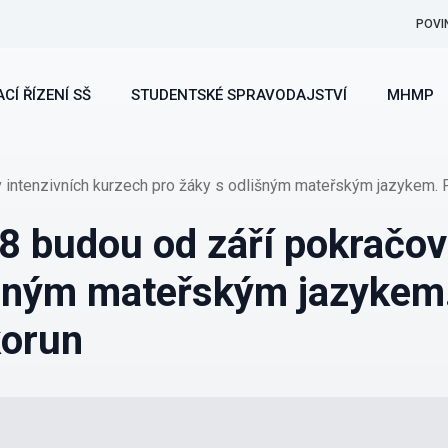
POVI
CÍ ŘÍZENÍ SŠ
STUDENTSKÉ SPRAVODAJSTVÍ
MHMP
v intenzivních kurzech pro žáky s odlišným mateřským jazykem. P
 8 budou od září pokračov
išným mateřským jazykem.
korun