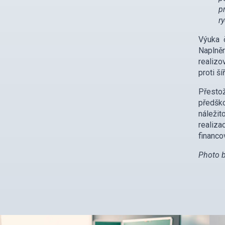
p
r
Výuka 
Naplně
realizo
proti š
Přesto
předšk
náležit
realiza
financo
Photo 