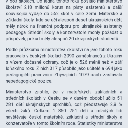
v 583 školách. Od ledna tohoto roku poslalo ministerstvo
školství 218 milionů korun na platy asistentů a další
související výdaje do 552 škol v celé zemi. Mateřské a
základní školy, kde se učí alespoň deset ukrajinských dětí,
měly nárok na finanční podporu pro ukrajinské asistenty
pedagoga. Střední školy a konzervatoře mohly požádat o
příspěvek, pokud měly alespoň 20 ukrajinských studentů.
Podle průzkumu ministerstva školství na jaře tohoto roku
pracovalo v českých školách 2090 zaměstnanců z Ukrajiny
s vízem dočasné ochrany, což je o 526 méně než v září
loňského roku. Z nich 317 působilo jako učitelé a 694 jako
pedagogičtí pracovníci. Zbývajících 1079 osob zastávalo
nepedagogické pozice.
Ministerstvo zjistilo, že v mateřských, základních a
středních školách v Česku se v daném období učilo 51
281 dětí ukrajinských uprchlíků, což představuje 2,8 %
všech žáků. Celkem 1 850 751 dětí a mladých lidí
navštěvuje české mateřské, základní a střední školy a
konzervatoře v tomto školním roce. Statistiky ministerstva