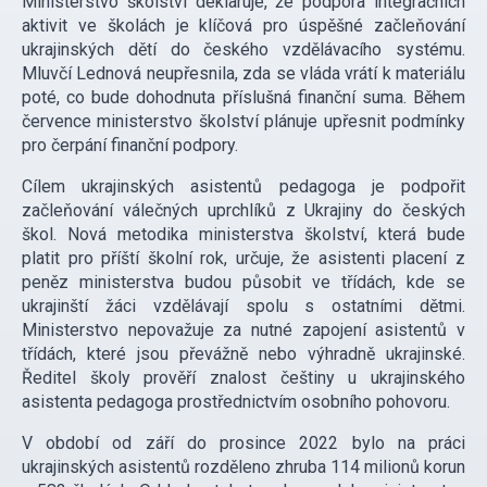
Ministerstvo školství deklaruje, že podpora integračních
aktivit ve školách je klíčová pro úspěšné začleňování
ukrajinských dětí do českého vzdělávacího systému.
Mluvčí Lednová neupřesnila, zda se vláda vrátí k materiálu
poté, co bude dohodnuta příslušná finanční suma. Během
července ministerstvo školství plánuje upřesnit podmínky
pro čerpání finanční podpory.
Cílem ukrajinských asistentů pedagoga je podpořit
začleňování válečných uprchlíků z Ukrajiny do českých
škol. Nová metodika ministerstva školství, která bude
platit pro příští školní rok, určuje, že asistenti placení z
peněz ministerstva budou působit ve třídách, kde se
ukrajinští žáci vzdělávají spolu s ostatními dětmi.
Ministerstvo nepovažuje za nutné zapojení asistentů v
třídách, které jsou převážně nebo výhradně ukrajinské.
Ředitel školy prověří znalost češtiny u ukrajinského
asistenta pedagoga prostřednictvím osobního pohovoru.
V období od září do prosince 2022 bylo na práci
ukrajinských asistentů rozděleno zhruba 114 milionů korun