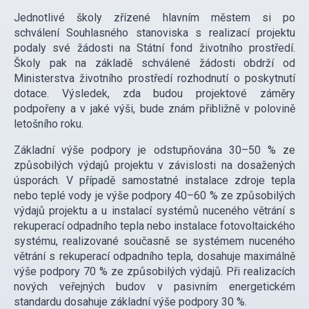
Jednotlivé školy zřízené hlavním městem si po
schválení
Souhlasného stanoviska s realizací projektu
podaly své žádosti na Státní fond životního prostředí.
Školy pak na základě schválené žádosti obdrží od
Ministerstva životního prostředí rozhodnutí o poskytnutí
dotace. Výsledek, zda budou projektové záměry
podpořeny a v jaké výši, bude znám přibližně v polovině
letošního roku.
Základní výše podpory je odstupňována 30–50 % ze
způsobilých výdajů projektu v závislosti na dosažených
úsporách. V případě samostatné instalace zdroje tepla
nebo teplé vody je výše podpory 40–60 % ze způsobilých
výdajů projektu a u instalací systémů nuceného větrání s
rekuperací odpadního tepla nebo instalace fotovoltaického
systému, realizované současně se systémem nuceného
větrání s rekuperací odpadního tepla, dosahuje maximálně
výše podpory 70 % ze způsobilých výdajů. Při realizacích
nových veřejných budov v pasivním energetickém
standardu dosahuje základní výše podpory 30 %.