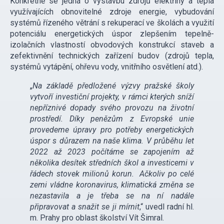
Konkrétně se jedná o výstavbu zdrojů elektřiny a tepla
využívajících obnovitelné zdroje energie, vybudování
systémů řízeného větrání s rekuperací ve školách a využití
potenciálu energetických úspor zlepšením tepelně-
izolačních vlastností obvodových konstrukcí staveb a
zefektivnění technických zařízení budov (zdrojů tepla,
systémů vytápění, ohřevu vody, vnitřního osvětlení atd.).
„
Na základě předložené výzvy pražské školy
vytvoří investiční projekty, v rámci kterých sníží
nepříznivé dopady svého provozu na životní
prostředí. Díky penězům z Evropské unie
provedeme úpravy pro potřeby energetických
úspor s důrazem na naše klima. V průběhu let
2022 až 2023 počítáme se zapojením až
několika desítek středních škol a investicemi v
řádech stovek milionů korun. Ačkoliv po celé
zemi vládne koronavirus, klimatická změna se
nezastavila a je třeba se na ní nadále
připravovat a snažit se ji mírnit
,“ uvedl radní hl.
m. Prahy pro oblast školství Vít Šimral.