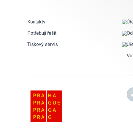
Kontakty
Úř
Potřebuji řešit
Od
Tiskový servis
Úř
Vo