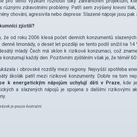
se pro tento výzkum rozhodli díky zahraničním projektům, kt
s různými zdravotními problémy. Patří sem zvýšený krevní tlak, 
měny chování, agresivita nebo deprese. Slazené nápoje jsou pak
umníci zjistili?
, že od roku 2006 klesá počet denních konzumentů slazených n
 denně limonády, o deset let později se tento podíl snížil na 14 
desátý mladý Čech má sklon k rizikové konzumaci, což znamen
 konzumují každý den. Pozitivním zjištěním však je, že téměř 60
ukázala i obrovské rozdíly mezi regiony. Nejvyšší spotřeba en
átý školák patří mezi rizikové konzumenty. Dobře na tom nejs
se k energetickým nápojům uchylují děti v Praze
, kde 
ických a slazených nápojů je spojena s dalšími rizikovými akt
ny.
rázek je pouze ilustrační