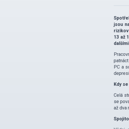
Spotře
jsou n
riziko
13 až 
dalším
Pracovn
patnáct
PC a so
depresí
Kdy se 
Celá st
se pova
až dva 
Spojit