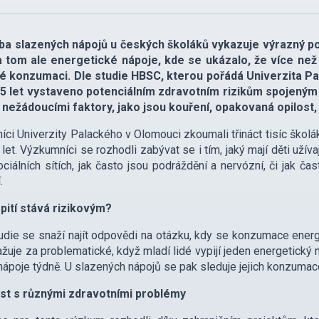
ba slazených nápojů u českých školáků vykazuje výrazný pok
a tom ale energetické nápoje, kde se ukázalo, že více než
vé konzumaci. Dle studie HBSC, kterou pořádá Univerzita Pa
15 let vystaveno potenciálním zdravotním rizikům spojeným
i nežádoucími faktory, jako jsou kouření, opakovaná opilost
íci Univerzity Palackého v Olomouci zkoumali třináct tisíc škol
 let. Výzkumníci se rozhodli zabývat se i tím, jaký mají děti užíva
ciálních sítích, jak často jsou podráždění a nervózní, či jak ča
.
pití stává rizikovým?
udie se snaží najít odpovědi na otázku, kdy se konzumace energ
žuje za problematické, když mladí lidé vypijí jeden energetický n
nápoje týdně. U slazených nápojů se pak sleduje jejich konzumac
ost s různými zdravotními problémy