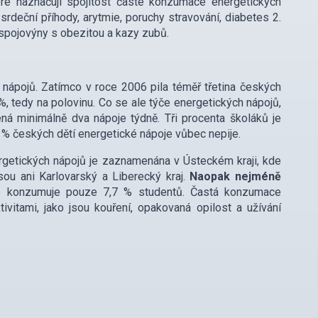
eré naznačují spojitost časté konzumace energetických
srdeční příhody, arytmie, poruchy stravování, diabetes 2.
 spojovýny s obezitou a kazy zubů.
ápojů. Zatímco v roce 2006 pila téměř třetina českých
%, tedy na polovinu. Co se ale týče energetických nápojů,
á minimálně dva nápoje týdně. Tři procenta školáků je
 % českých dětí energetické nápoje vůbec nepije.
ergetických nápojů je zaznamenána v Ústeckém kraji, kde
ou ani Karlovarský a Liberecký kraj.
Naopak nejméně
je konzumuje pouze 7,7 % studentů. Častá konzumace
ivitami, jako jsou kouření, opakovaná opilost a užívání