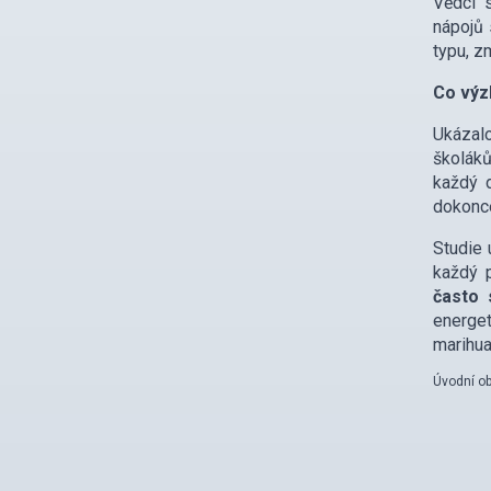
Vědci 
nápojů 
typu, z
Co výzk
Ukázalo
školáků
každý 
dokonce
Studie 
každý p
často 
energet
marihua
Úvodní ob