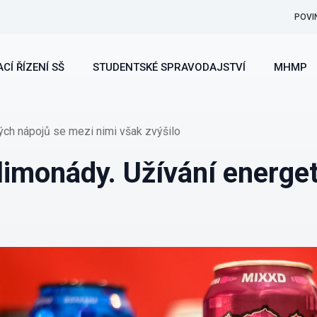
POVI
CÍ ŘÍZENÍ SŠ
STUDENTSKÉ SPRAVODAJSTVÍ
MHMP
ých nápojů se mezi nimi však zvýšilo
 limonády. Užívání energe