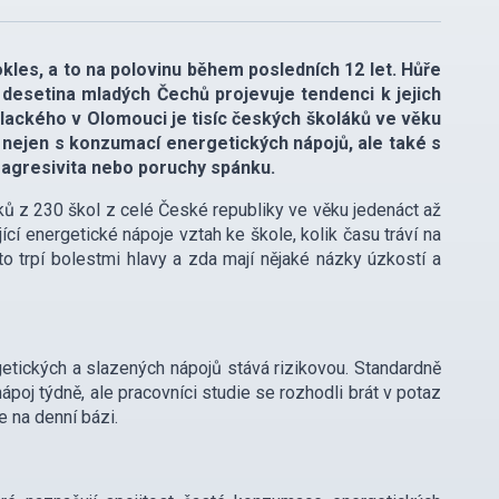
les, a to na polovinu během posledních 12 let. Hůře
 desetina mladých Čechů projevuje tendenci k jejich
lackého v Olomouci je tisíc českých školáků ve věku
 nejen s konzumací energetických nápojů, ale také s
, agresivita nebo poruchy spánku.
áků z 230 škol z celé České republiky ve věku jedenáct až
jící energetické nápoje vztah ke škole, kolik času tráví na
sto trpí bolestmi hlavy a zda mají nějaké názky úzkostí a
etických a slazených nápojů stává rizikovou. Standardně
ápoj týdně, ale pracovníci studie se rozhodli brát v potaz
e na denní bázi.