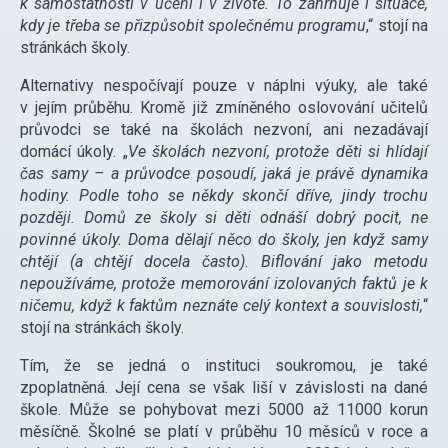
k samostatnosti v učení i v životě. To zahrnuje i situace,
kdy je třeba se přizpůsobit společnému programu
,“ stojí na
stránkách školy.
Alternativy nespočívají pouze v náplni výuky, ale také
v jejím průběhu. Kromě již zmíněného oslovování učitelů
průvodci se také na školách nezvoní, ani nezadávají
domácí úkoly. „
Ve školách nezvoní, protože děti si hlídají
čas samy – a průvodce posoudí, jaká je právě dynamika
hodiny. Podle toho se někdy skončí dříve, jindy trochu
později. Domů ze školy si děti odnáší dobrý pocit, ne
povinné úkoly. Doma dělají něco do školy, jen když samy
chtějí (a chtějí docela často). Biflování jako metodu
nepoužíváme, protože memorování izolovaných faktů je k
ničemu, když k faktům neznáte celý kontext a souvislosti,
“
stojí na stránkách školy.
Tím, že se jedná o instituci soukromou, je také
zpoplatněná. Její cena se však liší v závislosti na dané
škole. Může se pohybovat mezi 5000 až 11000 korun
měsíčně. Školné se platí v průběhu 10 měsíců v roce a