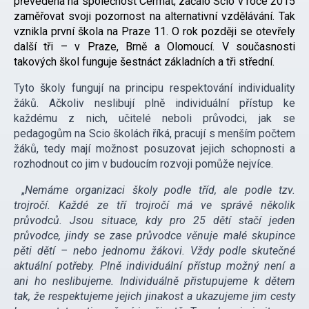
převedena na společnost Cermat, začalo Scio v roce 2015
zaměřovat svoji pozornost na alternativní vzdělávání. Tak
vznikla první škola na Praze 11. O rok později se otevřely
další tři – v Praze, Brně a Olomoucí. V současnosti
takových škol funguje šestnáct základních a tři střední.
Tyto školy fungují na principu respektování individuality
žáků. Ačkoliv neslibují plně individuální přístup ke
každému z nich, učitelé neboli průvodci, jak se
pedagogům na Scio školách říká, pracují s menším počtem
žáků, tedy mají možnost posuzovat jejich schopnosti a
rozhodnout co jim v budoucím rozvoji pomůže nejvíce.
„
Nemáme organizaci školy podle tříd, ale podle tzv.
trojročí. Každé ze tří trojročí má ve správě několik
průvodců. Jsou situace, kdy pro 25 dětí stačí jeden
průvodce, jindy se zase průvodce věnuje malé skupince
pěti dětí – nebo jednomu žákovi. Vždy podle skutečné
aktuální potřeby. Plně individuální přístup možný není a
ani ho neslibujeme. Individuálně přistupujeme k dětem
tak, že respektujeme jejich jinakost a ukazujeme jim cesty