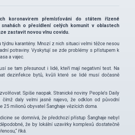
ých koronavirem přemísťováni do státem řízené
 snahách o přesídlení celých komunit v oblastech
ze zastavit novou vlnu covidu.
u týdnu karantény. Mnozí z nich situaci velmi těžce nesou
kladní potraviny. Vyskytují se zde problémy s přístupem k
asa a vajec.
í se tam přesunout i lidé, kteří mají negativní test. Na
hat dezinfekce bytů, kvůli které se lidé musí dočasně
ozvolňovat. Spíše naopak. Stranické noviny People’s Daily
í“, čímž daly velmi jasně najevo, že odklon od původní
je 25 milionů obyvatel Šanghaje vězících doma.
icine se domnívá, že předchozí přístup Šanghaje nebyl
vděpodobné, že by lokální uzavírky komplexů dostatečně
enosu,“ říká.