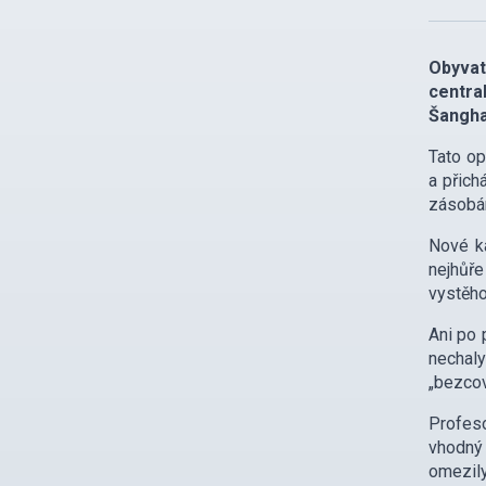
Obyva
centra
Šangha
Tato op
a přich
zásobám
Nové ka
nejhůř
vystěho
Ani po 
nechaly
„bezcov
Profeso
vhodný 
omezily