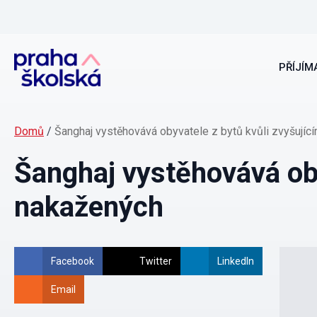
PŘÍJÍMA
Domů
/
Šanghaj vystěhovává obyvatele z bytů kvůli zvyšujíc
Šanghaj vystěhovává oby
nakažených
Facebook
Twitter
LinkedIn
Email