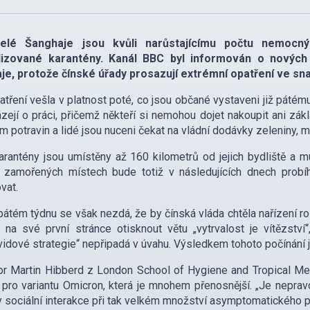
telé Šanghaje jsou kvůli narůstajícímu počtu nemocn
lizované karantény. Kanál BBC byl informován o nových
je, protože čínské úřady prosazují extrémní opatření ve sna
atření vešla v platnost poté, co jsou občané vystaveni již pátém
ázejí o práci, přičemž někteří si nemohou dojet nakoupit ani zá
 potravin a lidé jsou nuceni čekat na vládní dodávky zeleniny, m
rantény jsou umístěny až 160 kilometrů od jejich bydliště a mus
e zamořených místech bude totiž v následujících dnech probí
vat.
pátém týdnu se však nezdá, že by čínská vláda chtěla nařízení r
 na své první stránce otisknout větu „vytrvalost je vítězstv
idové strategie“ nepřipadá v úvahu. Výsledkem tohoto počínání 
r Martin Hibberd z London School of Hygiene and Tropical Med
pro variantu Omicron, která je mnohem přenosnější. „Je nepra
 sociální interakce při tak velkém množství asymptomatického př