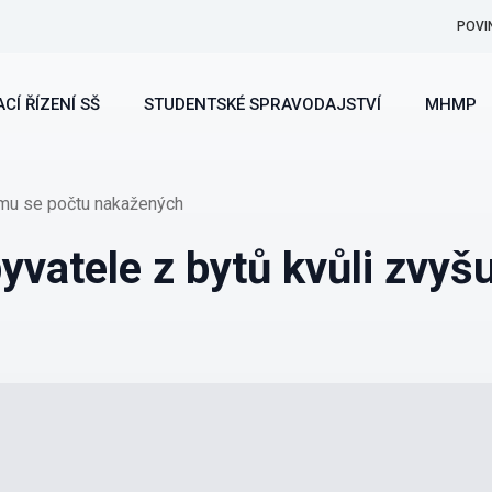
POVI
CÍ ŘÍZENÍ SŠ
STUDENTSKÉ SPRAVODAJSTVÍ
MHMP
ímu se počtu nakažených
vatele z bytů kvůli zvyš