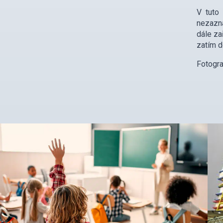
V tuto 
nezazna
dále za
zatím d
Fotogra