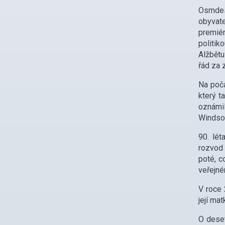
Osmdesá
obyvate
premiér
politik
Alžbětu
řád za 
Na počá
který t
oznámil
Windsor
90. lét
rozvod 
poté, c
veřejné
V roce 
její mat
O deset