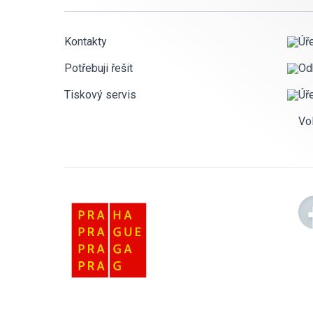
Kontakty
Úř
Potřebuji řešit
Od
Tiskový servis
Úř
Vo