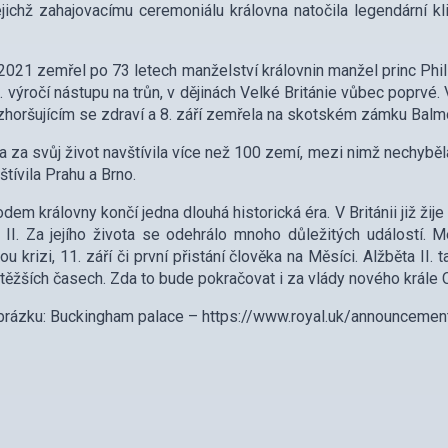
jejichž zahajovacímu ceremoniálu královna natočila legendární
2021 zemřel po 73 letech manželství královnin manžel princ Philip
. výročí nástupu na trůn, v dějinách Velké Británie vůbec poprv
 zhoršujícím se zdraví a 8. září zemřela na skotském zámku Balmo
a za svůj život navštívila více než 100 zemí, mezi nimž nechybě
štívila Prahu a Brno.
dem královny končí jedna dlouhá historická éra. V Británii již žije
 II. Za jejího života se odehrálo mnoho důležitých událostí.
u krizi, 11. září či první přistání člověka na Měsíci. Alžběta II. 
jtěžších časech. Zda to bude pokračovat i za vlády nového krále Ch
brázku: Buckingham palace – https://www.royal.uk/announceme