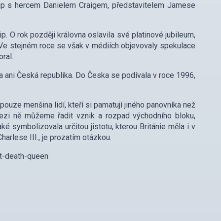
 klip s hercem Danielem Craigem, představitelem Jamese
. O rok později královna oslavila své platinové jubileum,
é. Ve stejném roce se však v médiích objevovaly spekulace
ral.
la ani Česká republika. Do Česka se podívala v roce 1996,
 pouze menšina lidí, kteří si pamatují jiného panovníka než
 Mezi ně můžeme řadit vznik a rozpad východního bloku,
také symbolizovala určitou jistotu, kterou Británie měla i v
arlese III., je prozatím otázkou.
nt-death-queen