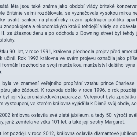
tá léta jsou také známa jako období vlády britské konzervativ
le Británie velmi rozdělovala, se vyznačovala vysokou mírou n
ky uvalit sankce na jihoafrický režim uplatňující politiku apa
ou znepokojena a ekonomických kroků tehdejší vlády se obával
 II. za úžasnou ženu a po odchodu z Downing street byl tehdy 
zásluhy.
tku 90. let, v roce 1991, královna přednesla projev před amer
ak učinil. Rok 1992 královna ve svém projevu označila jako příš
 formální rozchod se svojí manželkou, manželství dalšího syna 
.
a byla ve znamení veřejného propírání vztahu prince Charlese
páru jako žádoucí. K rozvodu došlo v roce 1996, o rok pozděj
o byl její vůz pronásledován paparazzi. Veřejnost byla zpočátku
m vystoupení, ve kterém královna vyjádřila k Dianě svůj obdiv, se 
2002 královna oslavila své zlaté jubileum, a tedy 50. výročí sv
ky, jenž zemřela ve věku 101 let, a také její sestry Margaret.
 let později, v roce 2012, královna oslavila diamantové jubile