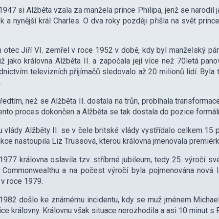
1947 si Alžběta vzala za manžela prince Philipa, jenž se narodil j
 a nynější král Charles. O dva roky později přišla na svět prin
.
n otec Jiří VI. zemřel v roce 1952 v době, kdy byl manželský p
 již jako královna Alžběta II. a započala její více než 70letá pa
dnictvím televizních přijímačů sledovalo až 20 milionů lidí. Byla
.
ředtím, než se Alžběta II. dostala na trůn, probíhala transform
 tento proces dokončen a Alžběta se tak dostala do pozice formá
 vlády Alžběty II. se v čele britské vlády vystřídalo celkem 15 
nkce nastoupila Liz Trussová, kterou královna jmenovala premiérk
1977 královna oslavila tzv. stříbrné jubileum, tedy 25. výročí sv
 Commonwealthu a na počest výročí byla pojmenována nová lin
 v roce 1979.
 1982 došlo ke známému incidentu, kdy se muž jménem Michael
ice královny. Královnu však situace nerozhodila a asi 10 minut s