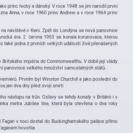
ako princ řecký a dánský. V roce 1948 se jim narodil první
cezna Anna, v roce 1960 princ Andrew a v roce 1964 princ
ár na návštěvě v Keni. Zpět do Londýna se nová panovnice
novnická éra. 2. června 1953 se konala korunovace, kterou
 to také jedna z prvních velkých událostí živě přenášených
ace Britského impéria do Commonwealthu. V době její vlády
lní panovnice velkého množství samostatných států.
premiérů. Prvním byl Winston Churchill a jako poslední do
ou jen dva dny před svojí smrtí.
ého nástupu na trůn. Oslavy se tehdy konaly v Británii i v
ka metra Jubilee line, která byla otevřena o dva roky
 Fagan v noci dostal do Buckinghamského paláce přímo
 Faganem hovořila.