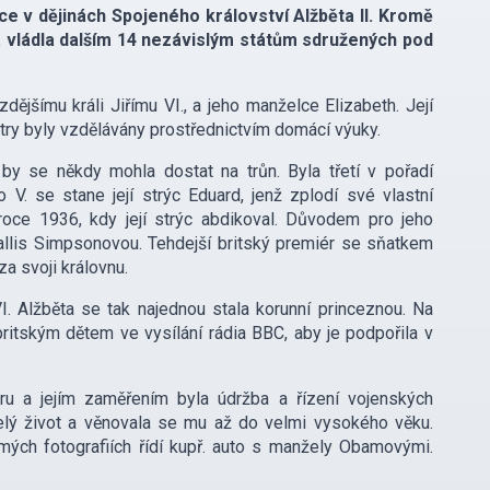
ice v dějinách Spojeného království Alžběta II. Kromě
 vládla dalším 14 nezávislým státům sdružených pod
ějšímu králi Jiřímu VI., a jeho manželce Elizabeth. Její
try byly vzdělávány prostřednictvím domácí výuky.
by se někdy mohla dostat na trůn. Byla třetí v pořadí
 V. se stane její strýc Eduard, jenž zplodí své vlastní
roce 1936, kdy její strýc abdikoval. Důvodem pro jeho
llis Simpsonovou. Tehdejší britský premiér se sňatkem
a svoji královnu.
VI. Alžběta se tak najednou stala korunní princeznou. Na
ritským dětem ve vysílání rádia BBC, aby je podpořila v
 a jejím zaměřením byla údržba a řízení vojenských
celý život a věnovala se mu až do velmi vysokého věku.
ámých fotografiích řídí kupř. auto s manžely Obamovými.