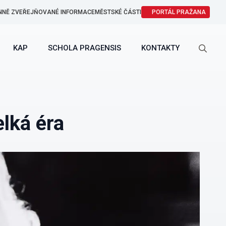
NNĚ ZVEŘEJŇOVANÉ INFORMACE
MĚSTSKÉ ČÁSTI
PORTÁL PRAŽANA
KAP
SCHOLA PRAGENSIS
KONTAKTY
Search
for:
elká éra