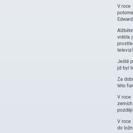
V roce 
potomek
Edward
Alžběti
vrátila
prostře
televizí
Ještě p
již byl
Za dobu
této fu
V roce 
zemích
později
V roce
do ložn