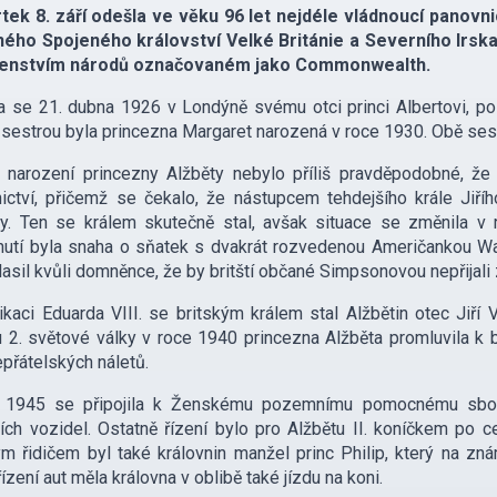
rtek
8. září odešla ve věku 96 let nejdéle vládnoucí panovn
ého Spojeného království Velké Británie a Severního Irska
enstvím národů označovaném jako Commonwealth.
a se 21. dubna 1926 v Londýně svému otci princi Albertovi, pozd
 sestrou byla princezna Margaret narozená v roce 1930. Obě ses
narození princezny Alžběty nebylo příliš pravděpodobné, že 
ictví, přičemž se čekalo, že nástupcem tehdejšího krále Jiřího
y. Ten se králem skutečně stal, avšak situace se změnila v 
utí byla snaha o sňatek s dvakrát rozvedenou Američankou Wa
asil kvůli domněnce, že by britští občané Simpsonovou nepřijali z
kaci Eduarda VIII. se britským králem stal Alžbětin otec Jiří 
 2. světové války v roce 1940 princezna Alžběta promluvila k b
přátelských náletů.
 1945 se připojila k Ženskému pozemnímu pomocnému sboru
ích vozidel. Ostatně řízení bylo pro Alžbětu II. koníčkem po 
m řidičem byl také královnin manžel princ Philip, který na zn
ízení aut měla královna v oblibě také jízdu na koni.