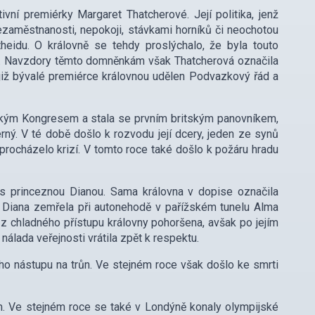
ní premiérky Margaret Thatcherové. Její politika, jenž
ezaměstnanosti, nepokoji, stávkami horníků či neochotou
rtheidu. O královně se tehdy proslýchalo, že byla touto
a. Navzdory těmto domněnkám však Thatcherová označila
již bývalé premiérce královnou udělen Podvazkový řád a
ickým Kongresem a stala se prvním britským panovníkem,
erný. V té době došlo k rozvodu její dcery, jeden ze synů
procházelo krizí. V tomto roce také došlo k požáru hradu
 s princeznou Dianou. Sama královna v dopise označila
i Diana zemřela při autonehodě v pařížském tunelu Alma
 z chladného přístupu královny pohoršena, avšak po jejím
nálada veřejnosti vrátila zpět k respektu.
ého nástupu na trůn. Ve stejném roce však došlo ke smrti
um. Ve stejném roce se také v Londýně konaly olympijské