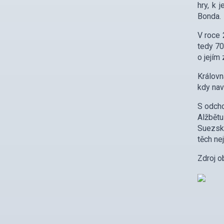
hry, k 
Bonda.
V roce 
tedy 70
o jejím
Královn
kdy nav
S odcho
Alžbětu
Suezsko
těch ne
Zdroj o