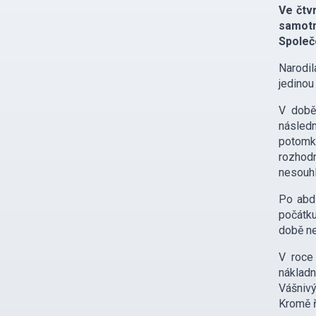
Ve čtv
samotn
Společ
Narodil
jedinou
V době 
následn
potomk
rozhodn
nesouhl
Po abdi
počátku
době ne
V roce
nákladn
Vášnivý
Kromě ř