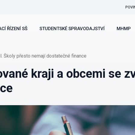
POVI
CÍ ŘÍZENÍ SŠ
STUDENTSKÉ SPRAVODAJSTVÍ
MHMP
l. Školy přesto nemají dostatečné finance
vané kraji a obcemi se zv
nce