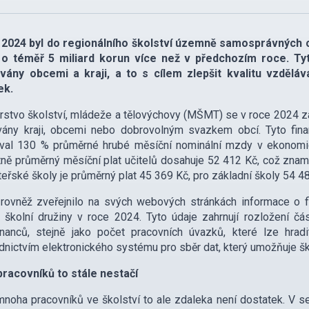
 2024 byl do regionálního školství územně samosprávných ce
 o téměř 5 miliard korun více než v předchozím roce. Tyt
vány obcemi a kraji, a to s cílem zlepšit kvalitu vzděláv
ek.
rstvo školství, mládeže a tělovýchovy (MŠMT) se v roce 2024 zam
ány kraji, obcemi nebo dobrovolným svazkem obcí. Tyto finanč
val 130 % průměrné hrubé měsíční nominální mzdy v ekonomic
ně průměrný měsíční plat učitelů dosahuje 52 412 Kč, což znam
eřské školy je průměrný plat 45 369 Kč, pro základní školy 54 48
vněž zveřejnilo na svých webových stránkách informace o fina
 školní družiny v roce 2024. Tyto údaje zahrnují rozložení č
nanců, stejně jako počet pracovních úvazků, které lze hrad
dnictvím elektronického systému pro sběr dat, který umožňuje š
pracovníků to stále nestačí
noha pracovníků ve školství to ale zdaleka není dostatek. V se