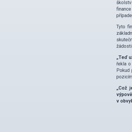
školstv
finance
případe
Tyto fi
základn
skutečn
žádosti
„Teď u
řekla o
Pokud p
pozicím
„Což j
výpově
v obvy