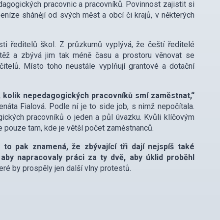
dagogických pracovnic a pracovníků. Povinnost zajistit si
 peníze shánějí od svých měst a obcí či krajů, v některých
i ředitelů škol. Z průzkumů vyplývá, že čeští ředitelé
zátěž a zbývá jim tak méně času a prostoru věnovat se
telů. Místo toho neustále vyplňují grantové a dotační
tiv, kolik nepedagogických pracovníků smí zaměstnat,“
náta Fialová. Podle ní je to side job, s nimž nepočítala.
ických pracovníků o jeden a půl úvazku. Kvůli klíčovým
e pouze tam, kde je větší počet zaměstnanců.
 to pak znamená, že zbývající tři dají nejspíš také
aby napracovaly práci za ty dvě, aby úklid proběhl
teré by prospěly jen další vlny protestů.