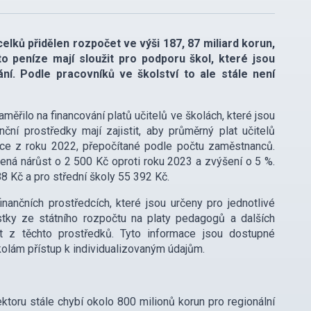
lků přidělen rozpočet ve výši 187, 87 miliard korun,
o peníze mají sloužit pro podporu škol, které jsou
ání. Podle pracovníků ve školství to ale stále není
ěřilo na financování platů učitelů ve školách, které jsou
ní prostředky mají zajistit, aby průměrný plat učitelů
e z roku 2022, přepočítané podle počtu zaměstnanců.
ená nárůst o 2 500 Kč oproti roku 2023 a zvýšení o 5 %.
8 Kč a pro střední školy 55 392 Kč.
nčních prostředcích, které jsou určeny pro jednotlivé
ástky ze státního rozpočtu na platy pedagogů a dalších
it z těchto prostředků. Tyto informace jsou dostupné
kolám přístup k individualizovaným údajům.
ktoru stále chybí okolo 800 milionů korun pro regionální