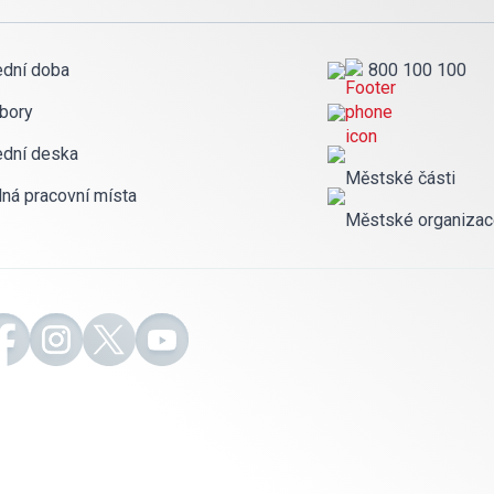
ední doba
800 100 100
bory
ední deska
Městské části
lná pracovní místa
Městské organiza