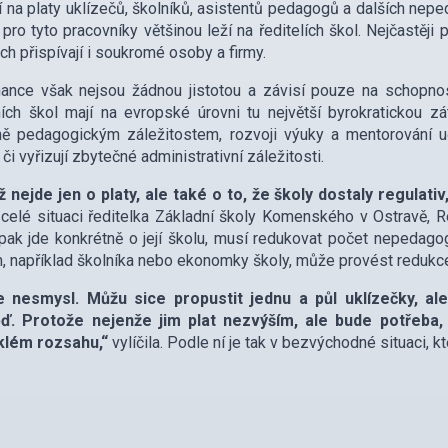
í na platy uklízečů, školníků, asistentů pedagogů a dalších nepe
 pro tyto pracovníky většinou leží na ředitelích škol. Nejčastěji
ch přispívají i soukromé osoby a firmy.
nance však nejsou žádnou jistotou a závisí pouze na schopnost
ích škol mají na evropské úrovni tu největší byrokratickou 
ě pedagogickým záležitostem, rozvoji výuky a mentorování uči
 či vyřizují zbytečné administrativní záležitosti.
ž nejde jen o platy, ale také o to, že školy dostaly regula
 celé situaci ředitelka Základní školy Komenského v Ostravě, Re
ak jde konkrétně o její školu, musí redukovat počet nepedagog
, například školníka nebo ekonomky školy, může provést redukc
e nesmysl. Můžu sice propustit jednu a půl uklízečky, ale
ď. Protože nejenže jim plat nezvýším, ale bude potřeba, 
klém rozsahu,“
vylíčila. Podle ní je tak v bezvýchodné situaci, k