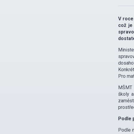
V roce
což je
spravo
dostat
Ministe
spravov
dosaho
Konkrét
Pro mat
MŠMT ro
školy a
zaměst
prostře
Podle 
Podle m