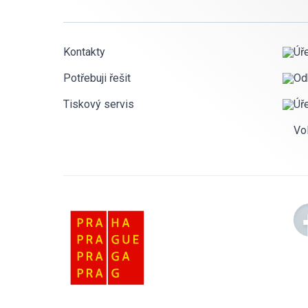
Kontakty
Úř
Potřebuji řešit
Od
Tiskový servis
Úř
Vo