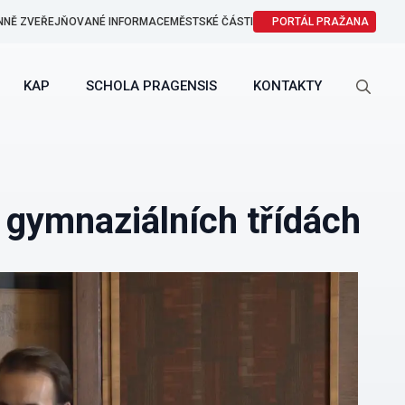
NNĚ ZVEŘEJŇOVANÉ INFORMACE
MĚSTSKÉ ČÁSTI
PORTÁL PRAŽANA
KAP
SCHOLA PRAGENSIS
KONTAKTY
Search
for:
 gymnaziálních třídách