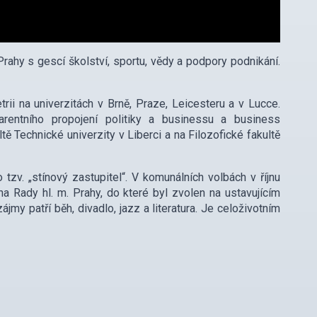
Prahy s gescí školství, sportu, vědy a podpory podnikání.
etrii na univerzitách v Brně, Praze, Leicesteru a v Lucce.
parentního propojení politiky a businessu a business
ě Technické univerzity v Liberci a na Filozofické fakultě
tzv. „stínový zastupitel“. V komunálních volbách v říjnu
ena Rady hl. m. Prahy, do které byl zvolen na ustavujícím
my patří běh, divadlo, jazz a literatura. Je celoživotním