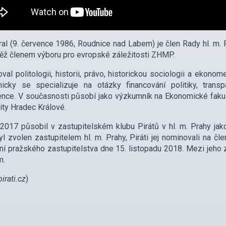
ral (9. července 1986, Roudnice nad Labem) je člen Rady hl. m. 
ěž členem výboru pro evropské záležitosti ZHMP.
val politologii, historii, právo, historickou sociologii a ekonom
icky se specializuje na otázky financování politiky, trans
gence. V současnosti působí jako výzkumník na Ekonomické fakult
ity Hradec Králové.
2017 působil v zastupitelském klubu Pirátů v hl. m. Prahy jako 
l zvolen zastupitelem hl. m. Prahy, Piráti jej nominovali na čl
í pražského zastupitelstva dne 15. listopadu 2018. Mezi jeho záj
m.
pirati.cz
)