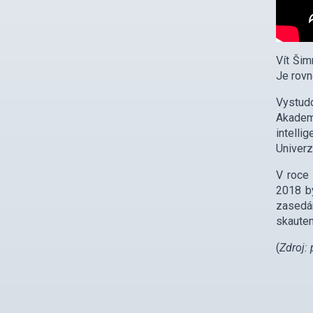
Vít Šim
Je rovn
Vystudo
Akadem
intelli
Univerz
V roce 
2018 by
zasedán
skaute
(
Zdroj: 