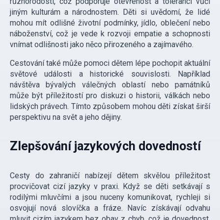
různorodosti, což podporuje otevřenost a toleranci vůči
jiným kulturám a národnostem. Děti si uvědomí, že lidé
mohou mít odlišné životní podmínky, jídlo, oblečení nebo
náboženství, což je vede k rozvoji empatie a schopnosti
vnímat odlišnosti jako něco přirozeného a zajímavého.
Cestování také může pomoci dětem lépe pochopit aktuální
světové události a historické souvislosti. Například
návštěva bývalých válečných oblastí nebo památníků
může být příležitostí pro diskuzi o historii, válkách nebo
lidských právech. Tímto způsobem mohou děti získat širší
perspektivu na svět a jeho dějiny.
Zlepšování jazykových dovedností
Cesty do zahraničí nabízejí dětem skvělou příležitost
procvičovat cizí jazyky v praxi. Když se děti setkávají s
rodilými mluvčími a jsou nuceny komunikovat, rychleji si
osvojují nová slovíčka a fráze. Navíc získávají odvahu
mluvit cizím jazykem bez obav z chyb, což je dovednost,