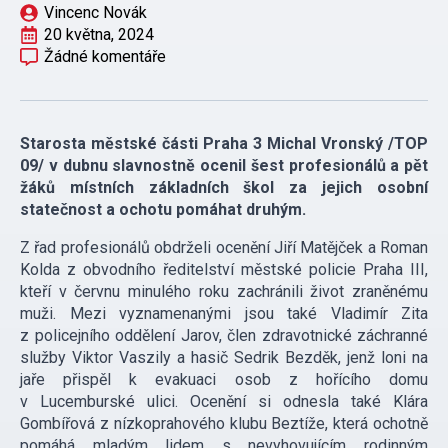
Vincenc Novák
20 května, 2024
Žádné komentáře
Starosta městské části Praha 3 Michal Vronský /TOP
09/ v dubnu slavnostně ocenil šest profesionálů a pět
žáků místních základních škol za jejich osobní
statečnost a ochotu pomáhat druhým.
Z řad profesionálů obdrželi ocenění Jiří Matějček a Roman
Kolda z obvodního ředitelství městské policie Praha III,
kteří v červnu minulého roku zachránili život zraněnému
muži. Mezi vyznamenanými jsou také Vladimír Zita
z policejního oddělení Jarov, člen zdravotnické záchranné
služby Viktor Vaszily a hasič Sedrik Bezděk, jenž loni na
jaře přispěl k evakuaci osob z hořícího domu
v Lucemburské ulici. Ocenění si odnesla také Klára
Gombířová z nízkoprahového klubu Beztíže, která ochotně
pomáhá mladým lidem s nevyhovujícím rodinným