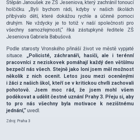
Štěpán Janoušek ze ZŠ Jeseniova, který zachránil tonoucí
holčičku. „Byli bychom rádi, kdyby v našich školách
přibývalo dětí, které dokážou rychle a účinně pomoci
druhým. Ne vždycky je to totiž v naší společnosti pro
všechny samozřejmostí,“ říká zástupkyně ředitele ZŠ
Jeseniova Gabriela Babušová.
Podle starosty Vronského přináší život ve městě vypjaté
situace.
„Policisté, záchranáři, hasiči, ale i terénní
pracovníci z neziskovek pomáhají každý den většímu
bezpečí nás všech. Stejně jako loni jsem měl možnost
několik z nich ocenit. Letos jsou mezi oceněnými
i žáci z našich škol, kteří se v kritickou chvíli zachovali
pohotově. Jsem moc rád, že jsem mohl všem
poděkovat a udělit čestné uznání Prahy 3. Přeju si, aby
to pro nás všechny byla motivace k nezištnému
jednání,“
uvedl.
Zdroj: Praha 3