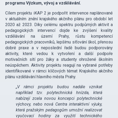
programu Výzkum, vývoj a vzdělávání.
Cílem projektu iKAP 2 je podpořit intervence naplánované
v aktuálním znění krajského akčního plánu pro období let
2020 až 2023. Díky celému spektru podpůrných aktivit a
pedagogických intervencí dojde ke zvýšení kvality
vzdělávání na území Prahy, růstu kompetencí
pedagogických pracovníků, lepšímu síťování škol, přenosu
dobré praxe a v neposlední řadě budou podporovány
aktivity, které vedou k vytvoření a další podpoře
motivačních sítí pro žáky a studenty ohrožené školním
neúspěchem. Aktivity projektu reagují na vybrané potřeby
identifikované v rámci klíčových témat Krajského akčního
plánu vzdělávání hlavního města Prahy.
„V rámci projektu budou nadále vznikat
například tzv. polytechnická hnízda, která
nabízejí zcela novou koncepci polytechnické
výchovy, nebo nová Centra interaktivní výuky,
která pražským pedagogům umožní realizovat
vyučovací hodiny za využití technického