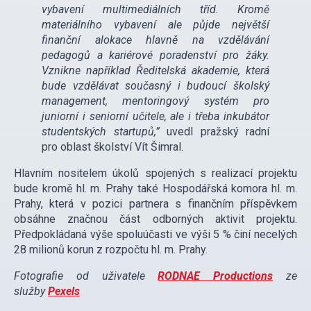
vybavení multimediálních tříd. Kromě
materiálního vybavení ale půjde největší
finanční alokace hlavně na vzdělávání
pedagogů a kariérové poradenství pro žáky.
Vznikne například Ředitelská akademie, která
bude vzdělávat současný i budoucí školský
management, mentoringový systém pro
juniorní i seniorní učitele, ale i třeba inkubátor
studentských startupů,”
uvedl pražský radní
pro oblast školství Vít Šimral.
Hlavním nositelem úkolů spojených s realizací projektu
bude kromě hl. m. Prahy také Hospodářská komora hl. m.
Prahy, která v pozici partnera s finančním příspěvkem
obsáhne značnou část odborných aktivit projektu.
Předpokládaná výše spoluúčasti ve výši 5 % činí necelých
28 milionů korun z rozpočtu hl. m. Prahy.
Fotografie od uživatele
RODNAE Productions
ze
služby
Pexels