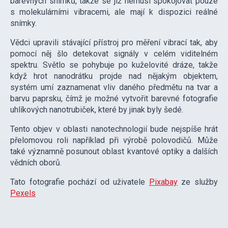
barevných snímků, takže se již nemusí spokojovat pouze
s molekulárními vibracemi, ale mají k dispozici reálné
snímky.
Vědci upravili stávající přístroj pro měření vibrací tak, aby
pomocí něj šlo detekovat signály v celém viditelném
spektru. Světlo se pohybuje po kuželovité dráze, takže
když hrot nanodrátku projde nad nějakým objektem,
systém umí zaznamenat vliv daného předmětu na tvar a
barvu paprsku, čímž je možné vytvořit barevné fotografie
uhlíkových nanotrubiček, které by jinak byly šedé.
Tento objev v oblasti nanotechnologií bude nejspíše hrát
přelomovou roli například při výrobě polovodičů. Může
také významně posunout oblast kvantové optiky a dalších
vědních oborů.
Tato fotografie pochází od uživatele
Pixabay
ze služby
Pexels