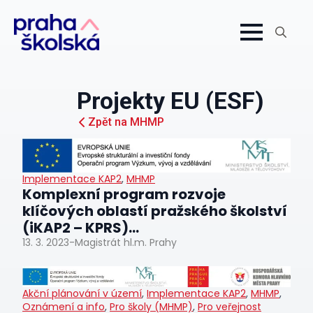
Search
for:
Projekty EU (ESF)
Zpět na MHMP
Implementace KAP2
,
MHMP
Komplexní program rozvoje
klíčových oblastí pražského školství
(iKAP2 – KPRS)...
13. 3. 2023
-
Magistrát hl.m. Prahy
Akční plánování v území
,
Implementace KAP2
,
MHMP
,
Oznámení a info
,
Pro školy (MHMP)
,
Pro veřejnost