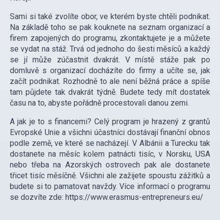
Sami si také zvolíte obor, ve kterém byste chtěli podnikat.
Na základě toho se pak kouknete na seznam organizací a
firem zapojených do programu, zkontaktujete je a můžete
se vydat na stáž. Trvá od jednoho do šesti měsíců a každý
se jí může zúčastnit dvakrát. V místě stáže pak po
domluvě s organizací docházíte do firmy a učíte se, jak
začít podnikat. Rozhodně to ale není běžná práce a spíše
tam půjdete tak dvakrát týdně. Budete tedy mít dostatek
času na to, abyste pořádně procestovali danou zemi.
A jak je to s financemi? Celý program je hrazený z grantů
Evropské Unie a všichni účastníci dostávají finanční obnos
podle země, ve které se nacházejí. V Albánii a Turecku tak
dostanete na měsíc kolem patnácti tisíc, v Norsku, USA
nebo třeba na Azorských ostrovech pak ale dostanete
třicet tisíc měsíčně. Všichni ale zažijete spoustu zážitků a
budete si to pamatovat navždy. Více informací o programu
se dozvíte zde: https://www.erasmus-entrepreneurs.eu/