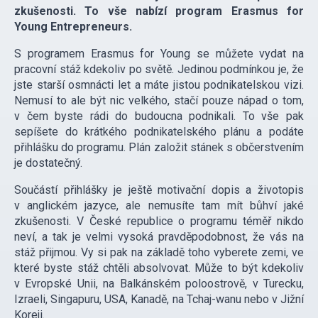
zkušenosti. To vše nabízí program Erasmus for
Young Entrepreneurs.
S programem Erasmus for Young se můžete vydat na
pracovní stáž kdekoliv po světě. Jedinou podmínkou je, že
jste starší osmnácti let a máte jistou podnikatelskou vizi.
Nemusí to ale být nic velkého, stačí pouze nápad o tom,
v čem byste rádi do budoucna podnikali. To vše pak
sepíšete do krátkého podnikatelského plánu a podáte
přihlášku do programu. Plán založit stánek s občerstvením
je dostatečný.
Součástí přihlášky je ještě motivační dopis a životopis
v anglickém jazyce, ale nemusíte tam mít bůhví jaké
zkušenosti. V České republice o programu téměř nikdo
neví, a tak je velmi vysoká pravděpodobnost, že vás na
stáž přijmou. Vy si pak na základě toho vyberete zemi, ve
které byste stáž chtěli absolvovat. Může to být kdekoliv
v Evropské Unii, na Balkánském poloostrově, v Turecku,
Izraeli, Singapuru, USA, Kanadě, na Tchaj-wanu nebo v Jižní
Koreji.