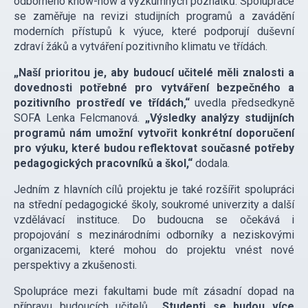
odborného know-how a výzkumných poznatků. Spolupráce
se zaměřuje na revizi studijních programů a zavádění
moderních přístupů k výuce, které podporují duševní
zdraví žáků a vytváření pozitivního klimatu ve třídách.
„Naší prioritou je, aby budoucí učitelé měli znalosti a
dovednosti potřebné pro vytváření bezpečného a
pozitivního prostředí ve třídách,“
uvedla předsedkyně
SOFA Lenka Felcmanová.
„Výsledky analýzy studijních
programů nám umožní vytvořit konkrétní doporučení
pro výuku, které budou reflektovat současné potřeby
pedagogických pracovníků a škol,“
dodala.
Jedním z hlavních cílů projektu je také rozšířit spolupráci
na střední pedagogické školy, soukromé univerzity a další
vzdělávací instituce. Do budoucna se očekává i
propojování s mezinárodními odborníky a neziskovými
organizacemi, které mohou do projektu vnést nové
perspektivy a zkušenosti.
Spolupráce mezi fakultami bude mít zásadní dopad na
přípravu budoucích učitelů.
„Studenti se budou více