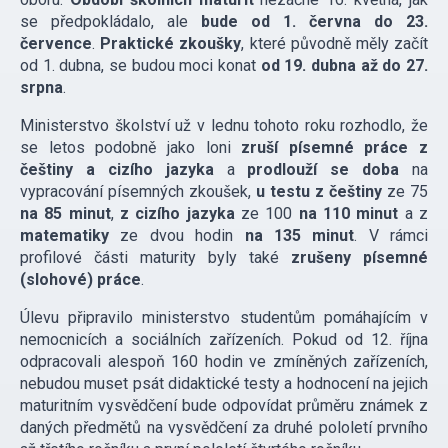
se předpokládalo, ale
bude od 1. června do 23.
července
.
Praktické zkoušky
, které původně měly začít
od 1. dubna, se budou moci konat
od 19. dubna až do 27.
srpna
.
Ministerstvo školství už v lednu tohoto roku rozhodlo, že
se letos podobně jako loni
zruší písemné práce z
češtiny a cizího jazyka
a
prodlouží se doba
na
vypracování písemných zkoušek,
u testu z češtiny
ze 75
na 85 minut
,
z cizího jazyka
ze 100
na 110 minut
a z
matematiky
ze dvou hodin
na 135 minut
. V rámci
profilové části maturity byly také
zrušeny písemné
(slohové) práce
.
Úlevu připravilo ministerstvo studentům pomáhajícím v
nemocnicích a sociálních zařízeních. Pokud od 12. října
odpracovali alespoň 160 hodin ve zmíněných zařízeních,
nebudou muset psát didaktické testy a hodnocení na jejich
maturitním vysvědčení bude odpovídat průměru známek z
daných předmětů na vysvědčení za druhé pololetí prvního