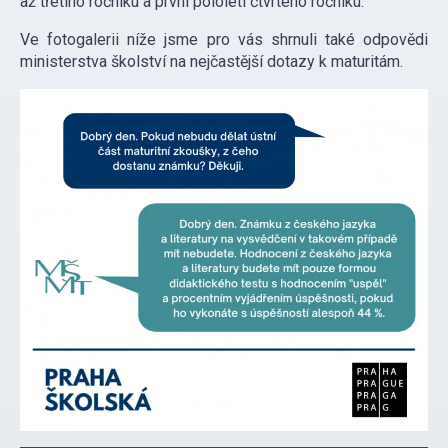
až třetího ročníku a první pololetí čtvrtého ročníku.
Ve fotogalerii níže jsme pro vás shrnuli také odpovědi
ministerstva školství na nejčastější dotazy k maturitám.