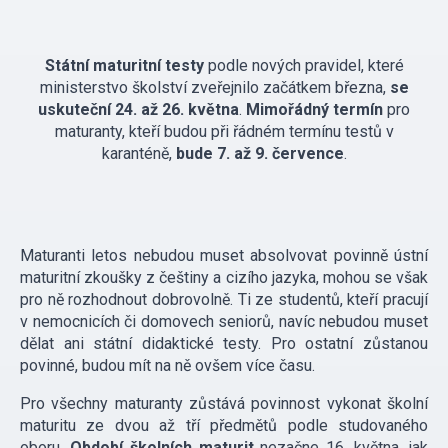
Státní maturitní testy
podle nových pravidel, které
ministerstvo školství zveřejnilo začátkem března,
se
uskuteční 24. až 26. května
.
Mimořádný termín
pro
maturanty, kteří budou při řádném termínu testů v
karanténě,
bude 7. až 9. července
.
Maturanti letos nebudou muset absolvovat povinně ústní
maturitní zkoušky z češtiny a cizího jazyka, mohou se však
pro ně rozhodnout dobrovolně. Ti ze studentů, kteří pracují
v nemocnicích či domovech seniorů, navíc nebudou muset
dělat ani státní didaktické testy. Pro ostatní zůstanou
povinné, budou mít na ně ovšem více času.
Pro všechny maturanty zůstává povinnost vykonat školní
maturitu ze dvou až tří předmětů podle studovaného
oboru.
Období školních maturit
nezačne 16. května, jak