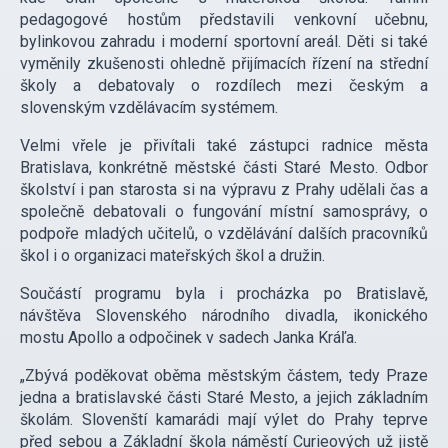
pedagogové hostům představili venkovní učebnu,
bylinkovou zahradu i moderní sportovní areál. Děti si také
vyměnily zkušenosti ohledně přijímacích řízení na střední
školy a debatovaly o rozdílech mezi českým a
slovenským vzdělávacím systémem.
Velmi vřele je přivítali také zástupci radnice města
Bratislava, konkrétně městské části Staré Mesto. Odbor
školství i pan starosta si na výpravu z Prahy udělali čas a
společně debatovali o fungování místní samosprávy, o
podpoře mladých učitelů, o vzdělávání dalších pracovníků
škol i o organizaci mateřských škol a družin.
Součástí programu byla i procházka po Bratislavě,
návštěva Slovenského národního divadla, ikonického
mostu Apollo a odpočinek v sadech Janka Kráľa.
„Zbývá poděkovat oběma městským částem, tedy Praze
jedna a bratislavské části Staré Mesto, a jejich základním
školám. Slovenští kamarádi mají výlet do Prahy teprve
před sebou a Základní škola náměstí Curieových už jistě