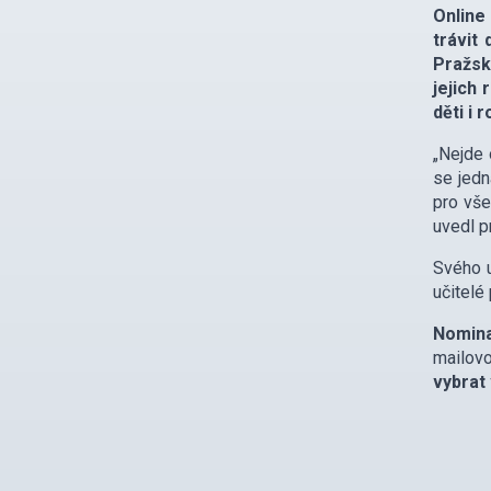
Online
trávit
Pražsk
jejich 
děti i 
„Nejde 
se jedn
pro vše
uvedl p
Svého u
učitelé
Nomina
mailov
vybrat