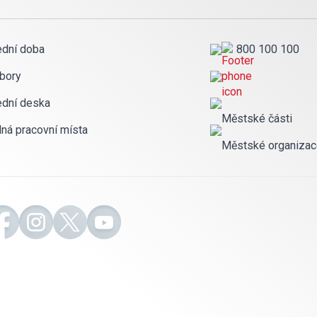
ední doba
800 100 100
bory
ední deska
Městské části
lná pracovní místa
Městské organiza