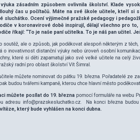
 výuka zásadním způsobem ovlivnila školství. Klade vysoké
 dlouhý čas u počítačů. Máte na své škole učitele, kteří si
é sluchátko. Ocení výjimečné pražské pedagogy i pedagožky.
rodiče v koronavirové době inspirují, dělají všechno pro to,
rodiče říkají: “To je naše paní učitelka. To je náš pan učitel. 
o soutěž, ale o způsob, jak poděkovat alespoň některým z těch, k
á o inovativnost distanční výuky nebo úroveň osobní komunikace
chny, které si děti zapamatují jako své velké učitele na celý živ
ražský radní pro oblast školství Vít Šimral.
čitele můžete nominovat do pátku 19. března. Pořadatelé ze zasl
 pak budou tvářemi kampaně, kterou chce hlavní město poděkovat v
ci můžete posílat do 19. března
pomocí formuláře na webu P
ou adresu info@prazskesluchatko.cz. Na konci března budou p
 vítěze, který bude vyhlášen na konci dubna.