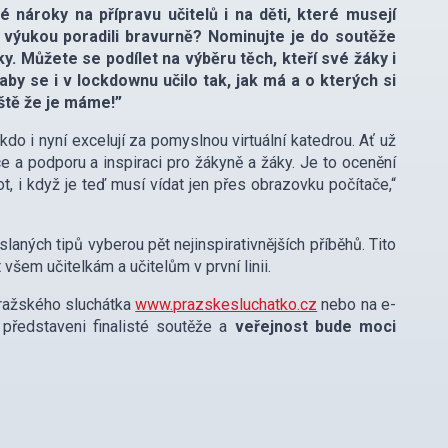
 nároky na přípravu učitelů i na děti, které musejí
 s výukou poradili bravurně? Nominujte je do soutěže
 Můžete se podílet na výběru těch, kteří své žáky i
 aby se i v lockdownu učilo tak, jak má a o kterých si
Ještě že je máme!”
do i nyní excelují za pomyslnou virtuální katedrou. Ať už
 a podporu a inspiraci pro žákyně a žáky. Je to ocenění
ot, i když je teď musí vídat jen přes obrazovku počítače,“
aných tipů vyberou pět nejinspirativnějších příběhů. Tito
šem učitelkám a učitelům v první linii.
ražského sluchátka
www.prazskesluchatko.cz
nebo na e-
ředstaveni finalisté soutěže a
veřejnost bude moci