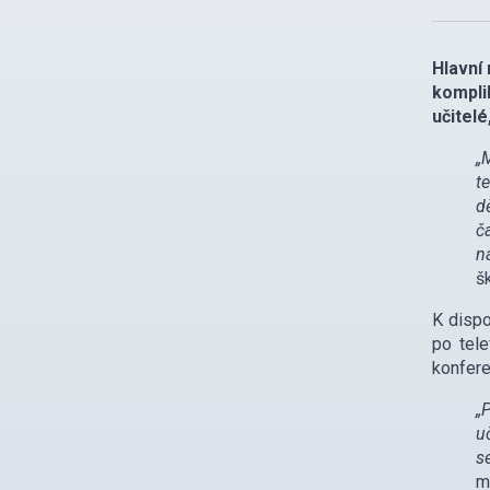
Hlavní
kompli
učitelé
„
t
d
č
n
š
K dispo
po tele
konfere
„
u
s
m