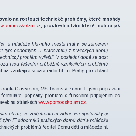
ovalo na rostoucí technické problémy, které mnohdy
w.pomocskolam.cz
, prostřednictvím které mohou jak
 dětí a mládeže hlavního města Prahy, se záměrem
řit tým odborných IT pracovníků z pražských domů
technický problém vyřešili. V poslední době se dost
vozu jsou řešením průběžně vznikajících problémů
 na vznikající situaci radní hl. m. Prahy pro oblast
 Google Classroom, MS Teams a Zoom. Ti jsou připraveni
o formuláře, popsaný problém s funkčním připojením do
davek na stránkách
www.pomocskolam.cz
.
 vám stane, že zničehonic nevidíte své spolužáky či
náš tým IT odborníků pražských domů dětí a mládeže
chnických problémů ředitel Domu dětí a mládeže hl.