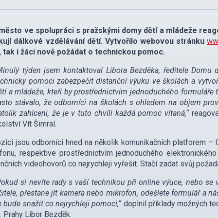
 město ve spolupráci s pražskými domy dětí a mládeže reag
kují dálkové vzdělávání dětí. Vytvořilo webovou stránku
ww
, tak i žáci nově požádat o technickou pomoc.
Minulý týden jsem kontaktoval Libora Bezděka, ředitele Domu
echnicky pomoci zabezpečit distanční výuku ve školách a vytvo
ětí a mládeže, kteří by prostřednictvím jednoduchého formuláře 
asto stávalo, že odborníci na školách s ohledem na objem pro
atolik zahlceni, že je v tuto chvíli každá pomoc vítaná,“
reagoval
kolství Vít Šimral.
zici jsou odborníci hned na několik komunikačních platforem –
fonu, respektive prostřednictvím jednoduchého elektronickéh
nčních videohovorů co nejrychleji vyřešit. Stačí zadat svůj poža
Pokud si nevíte rady s vaší technikou při online výuce, nebo se
čitele, přestane jít kamera nebo mikrofon, odešlete formulář a 
e bude snažit co nejrychleji pomoci,“
doplnil příklady možných te
. Prahy Libor Bezděk.