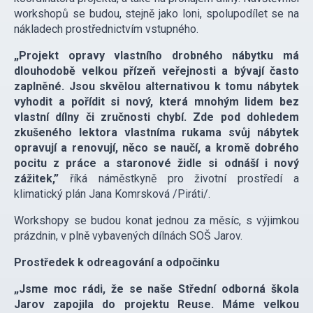
workshopů se budou, stejně jako loni, spolupodílet se na
nákladech prostřednictvím vstupného.
„Projekt opravy vlastního drobného nábytku má
dlouhodobě velkou přízeň veřejnosti a bývají často
zaplněné. Jsou skvělou alternativou k tomu nábytek
vyhodit a pořídit si nový, která mnohým lidem bez
vlastní dílny či zručnosti chybí. Zde pod dohledem
zkušeného lektora vlastníma rukama svůj nábytek
opravují a renovují, něco se naučí, a kromě dobrého
pocitu z práce a staronové židle si odnáší i nový
zážitek,”
říká náměstkyně pro životní prostředí a
klimatický plán Jana Komrsková /Piráti/.
Workshopy se budou konat jednou za měsíc, s výjimkou
prázdnin, v plně vybavených dílnách SOŠ Jarov.
Prostředek k odreagování a odpočinku
„Jsme moc rádi, že se naše Střední odborná škola
Jarov zapojila do projektu Reuse. Máme velkou