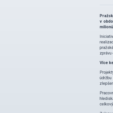
Pražsk
v obdo
milion
Inicia
realiza
pražské
zprávu 
Více ke
Projekt
údržbu 
zlepšen
Pracovn
hledisk
celkový