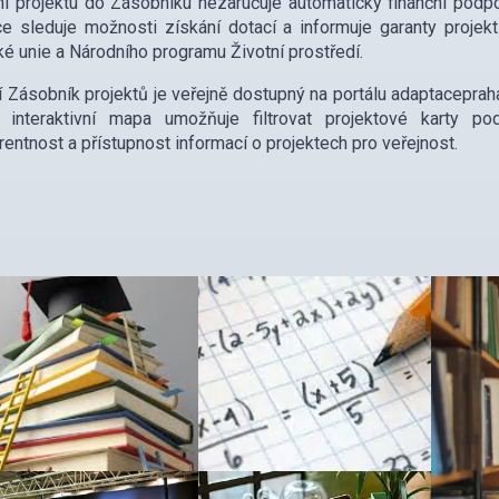
í projektu do Zásobníku nezaručuje automaticky finanční podpo
e sleduje možnosti získání dotací a informuje garanty projek
é unie a Národního programu Životní prostředí.
í Zásobník projektů je veřejně dostupný na portálu adaptaceprah
á interaktivní mapa umožňuje filtrovat projektové karty po
rentnost a přístupnost informací o projektech pro veřejnost.