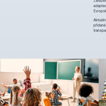
Zařazen
adaptac
Evropsk
Aktuáln
přidan
transpa