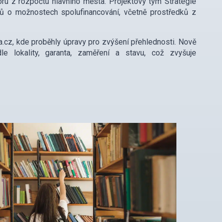
ru z rozpočtu hlavního města. Projektový tým Strategie
tů o možnostech spolufinancování, včetně prostředků z
a.cz, kde proběhly úpravy pro zvýšení přehlednosti. Nově
dle lokality, garanta, zaměření a stavu, což zvyšuje