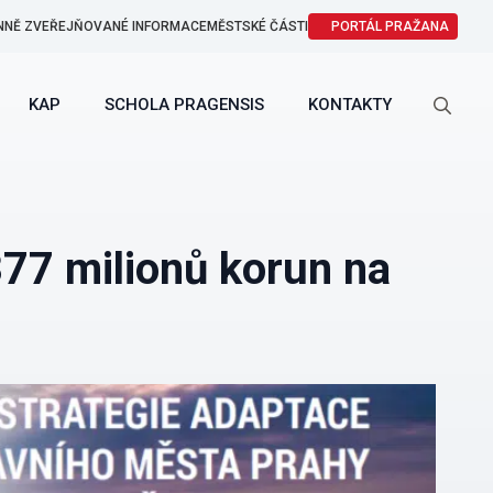
NNĚ ZVEŘEJŇOVANÉ INFORMACE
MĚSTSKÉ ČÁSTI
PORTÁL PRAŽANA
KAP
SCHOLA PRAGENSIS
KONTAKTY
Search
for:
377 milionů korun na