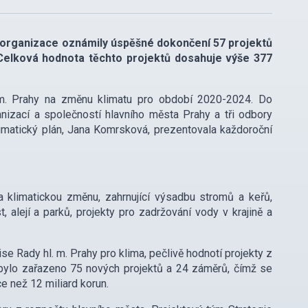
 organizace oznámily úspěšné dokončení 57 projektů
Celková hodnota těchto projektů dosahuje výše 377
l. m. Prahy na změnu klimatu pro období 2020-2024. Do
nizací a společností hlavního města Prahy a tři odbory
limatický plán, Jana Komrsková, prezentovala každoroční
a klimatickou změnu, zahrnující výsadbu stromů a keřů,
, alejí a parků, projekty pro zadržování vody v krajině a
e Rady hl. m. Prahy pro klima, pečlivě hodnotí projekty z
u bylo zařazeno 75 nových projektů a 24 záměrů, čímž se
e než 12 miliard korun.