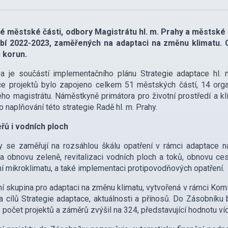
é městské části, odbory Magistrátu hl. m. Prahy a městské
bí 2022-2023, zaměřených na adaptaci na změnu klimatu. 
ů korun.
tiva je součástí implementačního plánu Strategie adaptace h
ce projektů bylo zapojeno celkem 51 městských částí, 14 orga
ho magistrátu. Náměstkyně primátora pro životní prostředí a k
o naplňování této strategie Radě hl. m. Prahy.
řů i vodních ploch
y se zaměřují na rozsáhlou škálu opatření v rámci adaptace n
a obnovu zeleně, revitalizaci vodních ploch a toků, obnovu cest
í mikroklimatu, a také implementaci protipovodňových opatření.
í skupina pro adaptaci na změnu klimatu, vytvořená v rámci Komis
a cílů Strategie adaptace, aktuálnosti a přínosů. Do Zásobník
 počet projektů a záměrů zvýšil na 324, představující hodnotu víc