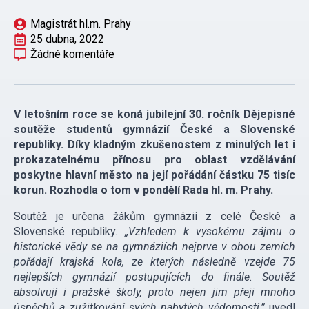
Magistrát hl.m. Prahy
25 dubna, 2022
Žádné komentáře
V letošním roce se koná jubilejní 30. ročník Dějepisné
soutěže studentů gymnázií České a Slovenské
republiky. Díky kladným zkušenostem z minulých let i
prokazatelnému přínosu pro oblast vzdělávání
poskytne hlavní město na její pořádání částku 75 tisíc
korun. Rozhodla o tom v pondělí Rada hl. m. Prahy.
Soutěž je určena žákům gymnázií z celé České a
Slovenské republiky.
„Vzhledem k vysokému zájmu o
historické vědy se na gymnáziích nejprve v obou zemích
pořádají krajská kola, ze kterých následně vzejde 75
nejlepších gymnázií postupujících do finále. Soutěž
absolvují i pražské školy, proto nejen jim přeji mnoho
úspěchů a zužitkování svých nabytých vědomostí,”
uvedl