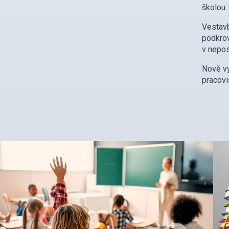
školou.
Vestavb
podkro
v nepos
Nově vy
pracovi