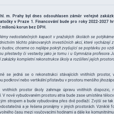
hl. m. Prahy byl dnes odsouhlasen záměr veřejné zakázky
atočky v Praze 1. Financování bude pro roky 2022-2027 hr
2 milionů korun bez DPH.
lémy nedostatečných kapacit v pražských školách se potýkáme 
dnictvím těchto plánovaných investičních akcí, které vycházejí z
y budov, chceme co nejlépe pokrýt zvyšující se poptávku po vzd
pu přestavby či vestavby jako je tomu i u Gymnázia profesora J
í zakázky kompletní rekonstrukce školy a rozšíření jejích prostor
ně se jedná se o rekonstrukci stávajících vnitřních prostor,
u podkroví nebo vertikální přístavbu v prostoru menšího jihozáp
vnitřních prostor školy zahrnuje úpravu vnitřních dispozic,
í. V nově vybudovaném prostoru atria bude zase umístěna tělocv
ým stropem a bude vybudována přes dvě podlaží. Zvýší se tak k
dostatečná a je řešena pronájmy v jiných prostorách. Vzniklé 
 volného času mezi vyučovacími hodinami a dále ke komunitnímu 