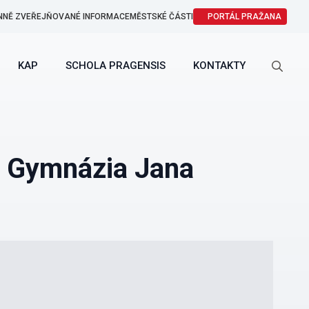
NNĚ ZVEŘEJŇOVANÉ INFORMACE
MĚSTSKÉ ČÁSTI
PORTÁL PRAŽANA
KAP
SCHOLA PRAGENSIS
KONTAKTY
Search
for:
u Gymnázia Jana