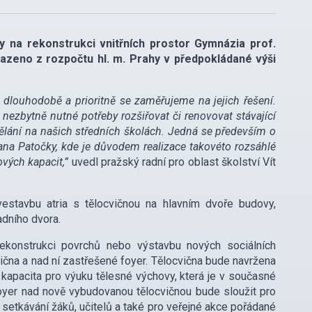
 na rekonstrukci vnitřních prostor Gymnázia prof.
azeno z rozpočtu hl. m. Prahy v předpokládané výši
dlouhodobě a prioritně se zaměřujeme na jejich řešení.
 nezbytně nutné potřeby rozšiřovat či renovovat stávající
ělání na našich středních školách. Jedná se především o
ana Patočky, kde je důvodem realizace takovéto rozsáhlé
ových kapacit,”
uvedl pražský radní pro oblast školství Vít
 vestavbu atria s tělocvičnou na hlavním dvoře budovy,
adního dvora.
 rekonstrukci povrchů nebo výstavbu nových sociálních
ična a nad ní zastřešené foyer. Tělocvična bude navržena
apacita pro výuku tělesné výchovy, která je v současné
foyer nad nově vybudovanou tělocvičnou bude sloužit pro
setkávání žáků, učitelů a také pro veřejné akce pořádané