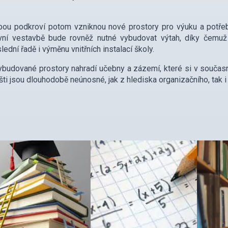
ou podkroví potom vzniknou nové prostory pro výuku a potřebn
vní vestavbě bude rovněž nutné vybudovat výtah, díky čemuž
lední řadě i výměnu vnitřních instalací školy.
budované prostory nahradí učebny a zázemí, které si v současn
šti jsou dlouhodobě neúnosné, jak z hlediska organizačního, tak 