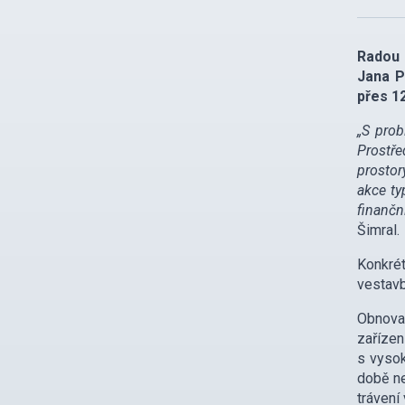
Radou 
Jana P
přes 1
„S prob
Prostře
prostor
akce ty
finančn
Šimral.
Konkrét
vestavb
Obnova 
zařízen
s vysok
době ne
trávení