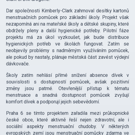
Dar společnosti Kimberly-Clark zahrnoval desítky kartonů
menstruačních pomůcek pro základní školy. Projekt však
nezapomíná ani na mateřské školy a dětské skupiny, které
obdržely pleny a další hygienické potřeby. Pilotní fáze
projektu má za úkol vyzkoušet, jak bude distribuce
hygienických potřeb ve školách fungovat. Zatím se
neobjevily problémy s nadměrným využíváním pomůcek,
ale pokud by nastaly, plánuje městská část zavést výdejní
dávkovače.
Školy zatím nehlásí přímé snížení absence dívek v
souvislosti s dostupností pomůcek, avšak pozitivní
změny jsou patrné. Otevřenější přístup k tématu
menstruace a snadná dostupnost pomůcek zvyšují
komfort dívek a podporují jejich sebevědomí.
Praha 6 se tímto projektem zařadila mezi průkopnické
české obce, které aktivně řeší nejen zdravotní, ale i
sociální aspekty menstruační chudoby. V některých
evropských zemí jsou menstruační pomůcky zdarma ve