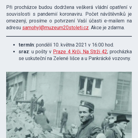
Při procházce budou dodržena veškerá vládní opatření v
souvislosti s pandemií koronaviru. Počet návštěvníků je
omezený, prosíme o potvrzení Vaší účasti e-mailem na
adresu
samohyl@muzeum20stoleti.cz
. Akce je zdarma.
termín
: pondělí 10. května 2021 v 16:00 hod.
sraz
: u pošty v
Praze 4 Krči, Na Strži 42
; procházka
se uskuteční na Zelené lišce a u Pankrácké vozovny.