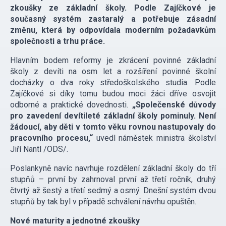
zkoušky ze základní školy. Podle Zajíčkové je
současný systém zastaralý a potřebuje zásadní
změnu, která by odpovídala moderním požadavkům
společnosti a trhu práce.
Hlavním bodem reformy je zkrácení povinné základní
školy z devíti na osm let a rozšíření povinné školní
docházky o dva roky středoškolského studia. Podle
Zajíčkové si díky tomu budou moci žáci dříve osvojit
odborné a praktické dovednosti.
„Společenské důvody
pro zavedení devítileté základní školy pominuly. Není
žádoucí, aby děti v tomto věku rovnou nastupovaly do
pracovního procesu,“
uvedl náměstek ministra školství
Jiří Nantl /ODS/.
Poslankyně navíc navrhuje rozdělení základní školy do tří
stupňů – první by zahrnoval první až třetí ročník, druhý
čtvrtý až šestý a třetí sedmý a osmý. Dnešní systém dvou
stupňů by tak byl v případě schválení návrhu opuštěn.
Nové maturity a jednotné zkoušky