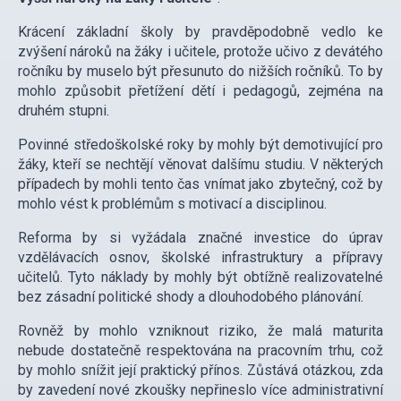
Krácení základní školy by pravděpodobně vedlo ke
zvýšení nároků na žáky i učitele, protože učivo z devátého
ročníku by muselo být přesunuto do nižších ročníků. To by
mohlo způsobit přetížení dětí i pedagogů, zejména na
druhém stupni.
Povinné středoškolské roky by mohly být demotivující pro
žáky, kteří se nechtějí věnovat dalšímu studiu. V některých
případech by mohli tento čas vnímat jako zbytečný, což by
mohlo vést k problémům s motivací a disciplinou.
Reforma by si vyžádala značné investice do úprav
vzdělávacích osnov, školské infrastruktury a přípravy
učitelů. Tyto náklady by mohly být obtížně realizovatelné
bez zásadní politické shody a dlouhodobého plánování.
Rovněž by mohlo vzniknout riziko, že malá maturita
nebude dostatečně respektována na pracovním trhu, což
by mohlo snížit její praktický přínos. Zůstává otázkou, zda
by zavedení nové zkoušky nepřineslo více administrativní