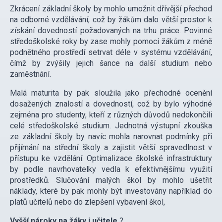
Zkrácení základní školy by mohlo umožnit dřívější přechod
na odborné vzdělávání, což by žákům dalo větší prostor k
získání dovedností požadovaných na trhu práce. Povinné
středoškolské roky by zase mohly pomoci žákům z méně
podnětného prostředí setrvat déle v systému vzdělávání,
čímž by zvýšily jejich šance na další studium nebo
zaměstnání.
Malá maturita by pak sloužila jako přechodné ocenění
dosažených znalostí a dovedností, což by bylo výhodné
zejména pro studenty, kteří z různých důvodů nedokončili
celé středoškolské studium. Jednotná výstupní zkouška
ze základní školy by navíc mohla narovnat podmínky při
přijímání na střední školy a zajistit větší spravedlnost v
přístupu ke vzdělání. Optimalizace školské infrastruktury
by podle navrhovatelky vedla k efektivnějšímu využití
prostředků. Slučování malých škol by mohlo ušetřit
náklady, které by pak mohly být investovány například do
platů učitelů nebo do zlepšení vybavení škol,
Vyšší nároky na žáky i učitele
?