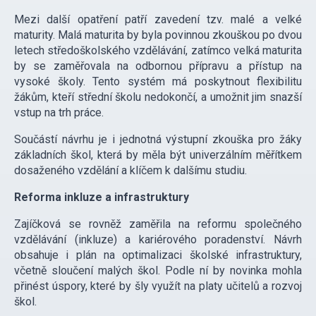
Mezi další opatření patří zavedení tzv. malé a velké
maturity. Malá maturita by byla povinnou zkouškou po dvou
letech středoškolského vzdělávání, zatímco velká maturita
by se zaměřovala na odbornou přípravu a přístup na
vysoké školy. Tento systém má poskytnout flexibilitu
žákům, kteří střední školu nedokončí, a umožnit jim snazší
vstup na trh práce.
Součástí návrhu je i jednotná výstupní zkouška pro žáky
základních škol, která by měla být univerzálním měřítkem
dosaženého vzdělání a klíčem k dalšímu studiu.
Reforma inkluze a infrastruktury
Zajíčková se rovněž zaměřila na reformu společného
vzdělávání (inkluze) a kariérového poradenství. Návrh
obsahuje i plán na optimalizaci školské infrastruktury,
včetně sloučení malých škol. Podle ní by novinka mohla
přinést úspory, které by šly využít na platy učitelů a rozvoj
škol.