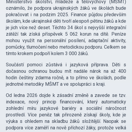
Ministerstvo školství, mládeže a tělovýchovy (MŠMT)
oznámilo, že podpora ukrajinských žáků ve školách bude
pokračovat i na podzim 2025. Finance půjdou především
školám, kde ukrajinské děti tvoří alespoň pětinu žáků a kde
je jich více než deset. Těchto 34 škol s nejvyšší integrační
zátěží tak získá příspěvek 5 062 korun na dítě. Peníze
mohou využít na personální posílení, adaptační aktivity,
pomůcky, tlumočení nebo metodickou podporu. Celkem se
tímto krokem podpoří kolem 3 000 žáků.
Součástí pomoci zůstává i jazyková příprava. Děti s
dočasnou ochranou budou mít nadále nárok na až 400
hodin češtiny zdarma ročně, a to přímo ve školách, podle
jednotné metodiky MŠMT a ve spolupráci s kraji.
Od ledna 2026 dojde k zásadní změně a zavede se tzv.
indexace, nový princip financování, který automaticky
zohlední míru jazykové bariéry a sociální náročnost
prostředí. Více peněz tak přirozeně získají školy, kde je
výuka s ohledem na skladbu žáků složitější. Naopak se
podpora více zaměří na nově příchozí žáky, protože velká