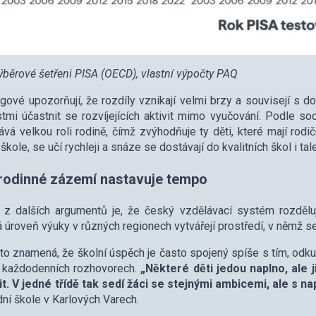
ýběrové šetřeni PISA (OECD), vlastní výpočty PAQ
gové upozorňují, že rozdíly vznikají velmi brzy a souvisejí s d
mi účastnit se rozvíjejících aktivit mimo vyučování. Podle s
vá velkou roli rodině, čímž zvýhodňuje ty děti, které mají rod
 škole, se učí rychleji a snáze se dostávají do kvalitních škol i t
rodinné zázemí nastavuje tempo
z dalších argumentů je, že český vzdělávací systém rozděluje
á úroveň výuky v různých regionech vytvářejí prostředí, v němž s
 to znamená, že školní úspěch je často spojený spíše s tím, odkud
v každodenních rozhovorech.
„Některé děti jedou naplno, ale 
t. V jedné třídě tak sedí žáci se stejnými ambicemi, ale s 
dní škole v Karlových Varech.