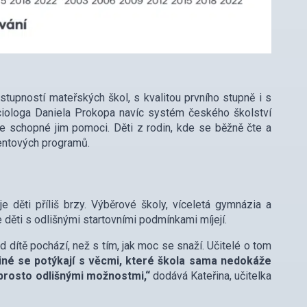
ostupností mateřských škol, s kvalitou prvního stupně i s
ociologa Daniela Prokopa navíc systém českého školství
iče schopné jim pomoci. Děti z rodin, kde se běžně čte a
alentových programů.
 děti příliš brzy. Výběrové školy, víceletá gymnázia a
e děti s odlišnými startovními podmínkami míjejí.
 dítě pochází, než s tím, jak moc se snaží. Učitelé o tom
jiné se potýkají s věcmi, které škola sama nedokáže
naprosto odlišnými možnostmi,“
dodává Kateřina, učitelka