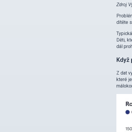
Zdroj V
Problém
dítěte 
Typická
Děti, k
dál pro
Když 
Z dat v
které j
málokom