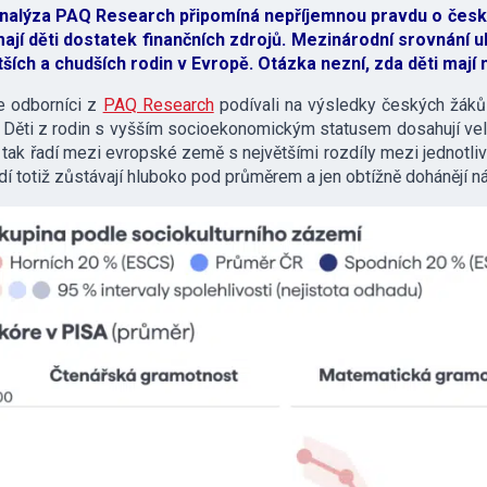
nalýza PAQ Research připomíná nepříjemnou pravdu o českém 
ají děti dostatek finančních zdrojů. Mezinárodní srovnání u
ších a chudších rodin v Evropě. Otázka nezní, zda děti mají na
e odborníci z
PAQ Research
podívali na výsledky českých žáků 
 Děti z rodin s vyšším socioekonomickým statusem dosahují velm
 tak řadí mezi evropské země s největšími rozdíly mezi jednotli
dí totiž zůstávají hluboko pod průměrem a jen obtížně dohánějí n