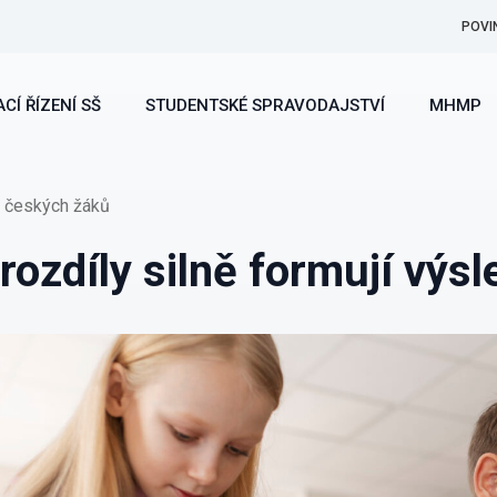
POVI
CÍ ŘÍZENÍ SŠ
STUDENTSKÉ SPRAVODAJSTVÍ
MHMP
y českých žáků
rozdíly silně formují výs