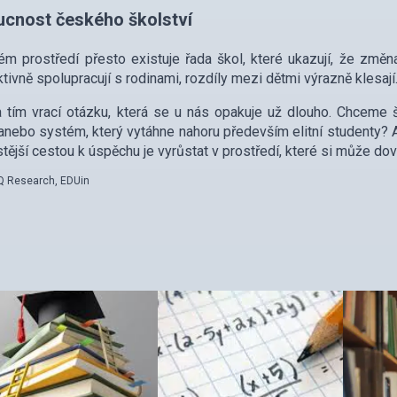
cnost českého školství
m prostředí přesto existuje řada škol, které ukazují, že změna
ktivně spolupracují s rodinami, rozdíly mezi dětmi výrazně klesají
 tím vrací otázku, která se u nás opakuje už dlouho. Chceme 
 anebo systém, který vytáhne nahoru především elitní studenty? Ačk
istější cestou k úspěchu je vyrůstat v prostředí, které si může dov
AQ Research, EDUin