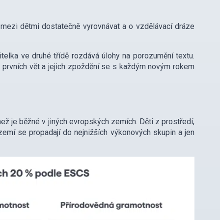
mezi dětmi dostatečně vyrovnávat a o vzdělávací dráze
itelka ve druhé třídě rozdává úlohy na porozumění textu.
ž u prvních vět a jejich zpoždění se s každým novým rokem
ež je běžné v jiných evropských zemích. Děti z prostředí,
ázemí se propadají do nejnižších výkonových skupin a jen