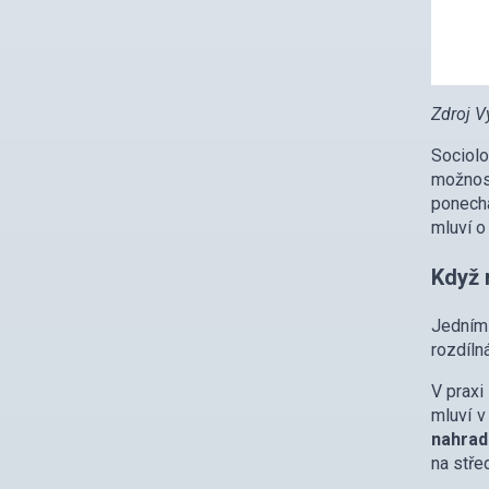
Zdroj V
Sociolo
možnost
ponechá
mluví o
Když 
Jedním 
rozdíln
V praxi
mluví 
nahradi
na stře