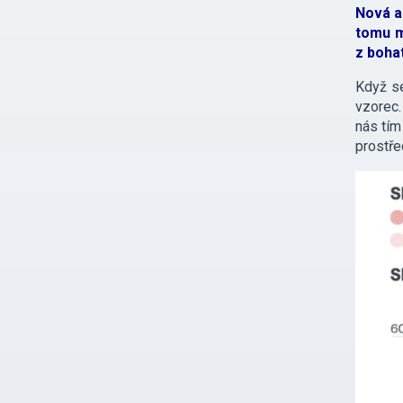
Nová a
tomu m
z bohat
Když s
vzorec.
nás tím
prostře