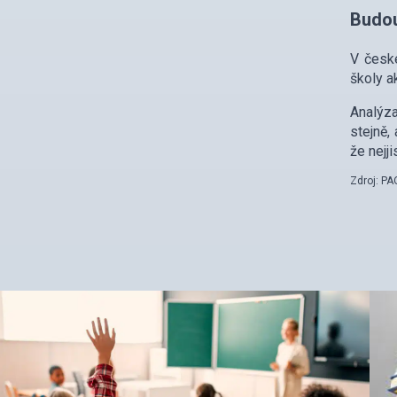
Budou
V české
školy a
Analýza
stejně,
že nejj
Zdroj: P