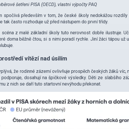
yběrové šetřeni PISA (OECD), vlastni výpočty PAQ
 spočívá především v tom, že české školy nedokážou rozdíly 
se tak často rozhoduje už před nástupem do první třídy.
 scéna z malé základní školy tuto nerovnost dobře ilustruje. Uč
teré doma běžně čtou, si s nimi poradí rychle. Jiní žáci tápou u
hlubuje.
prostředí vítězí nad úsilím
yplývá, že rodinné zázemí ovlivňuje prospěch českých žáků víc, n
e podporuje, dosahují na špičkové výsledky. Děti ze slabšího z
u z nich se daří tuto startovní nevýhodu překonat.