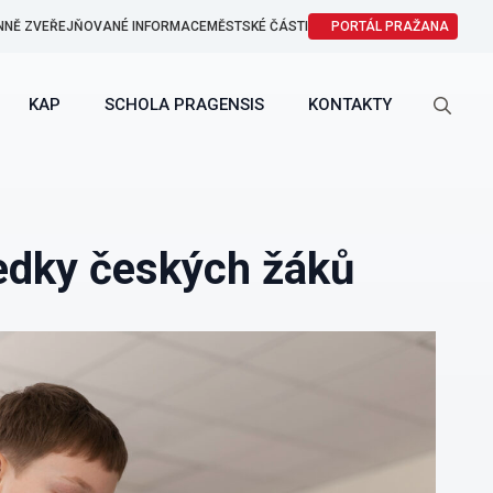
NNĚ ZVEŘEJŇOVANÉ INFORMACE
MĚSTSKÉ ČÁSTI
PORTÁL PRAŽANA
KAP
SCHOLA PRAGENSIS
KONTAKTY
Search
for:
ledky českých žáků