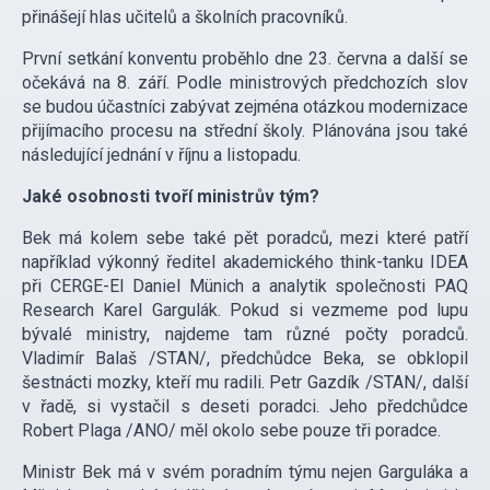
přinášejí hlas učitelů a školních pracovníků.
První setkání konventu proběhlo dne 23. června a další se
očekává na 8. září. Podle ministrových předchozích slov
se budou účastníci zabývat zejména otázkou modernizace
přijímacího procesu na střední školy. Plánována jsou také
následující jednání v říjnu a listopadu.
Jaké osobnosti tvoří ministrův tým?
Bek má kolem sebe také pět poradců, mezi které patří
například výkonný ředitel akademického think-tanku IDEA
při CERGE-EI Daniel Münich a analytik společnosti PAQ
Research Karel Gargulák. Pokud si vezmeme pod lupu
bývalé ministry, najdeme tam různé počty poradců.
Vladimír Balaš /STAN/, předchůdce Beka, se obklopil
šestnácti mozky, kteří mu radili. Petr Gazdík /STAN/, další
v řadě, si vystačil s deseti poradci. Jeho předchůdce
Robert Plaga /ANO/ měl okolo sebe pouze tři poradce.
Ministr Bek má v svém poradním týmu nejen Garguláka a