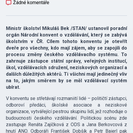
Žádné komentáře
Ministr školství Mikuláš Bek /STAN/ ustanovil poradní
orgán Národní konvent o vzdělávání, který se zabývá
školstvím v ČR. Cílem tohoto konventu je otevřít
dveře pro všechny, kdo mají zájem, aby se zapojili do
procesu změny českého vzdělávacího systému. To
zahrnuje zástupce státní správy, veřejných institucí,
škol, vzdělávacích sdružení, neziskových organizací a
dalších důležitých aktérů. Ti všichni mají jedinečný vliv
na to, jakým směrem by se měl vzdělávací systém
ubírat.
V konventu se střetávají rozmaniití lidé – političtí zástupci,
odboroví předáci, školské asociace a neziskové
organizace, vytvářející pestrou skupinu lidí, jež rozhoduje o
budoucnosti českého vzdělávání. Politickou scénu zde
zastupuje Renáta Zajíčková z ODS a Jana Berkovcová z
hnutí ANO. Odboráři František Dobšík a Petr Baierl pak