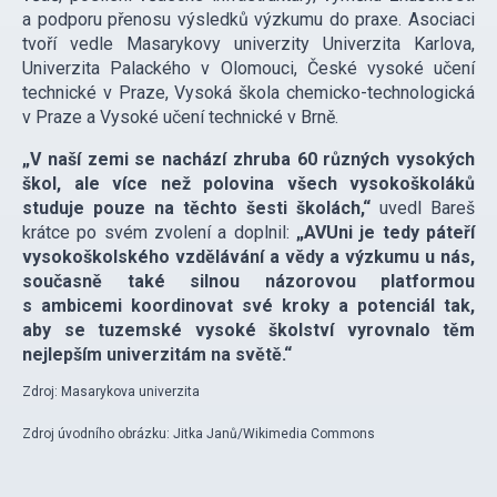
a podporu přenosu výsledků výzkumu do praxe. Asociaci
tvoří vedle Masarykovy univerzity Univerzita Karlova,
Univerzita Palackého v Olomouci, České vysoké učení
technické v Praze, Vysoká škola chemicko-technologická
v Praze a Vysoké učení technické v Brně.
„V naší zemi se nachází zhruba 60 různých vysokých
škol, ale více než polovina všech vysokoškoláků
studuje pouze na těchto šesti školách,“
uvedl Bareš
krátce po svém zvolení a doplnil:
„AVUni je tedy páteří
vysokoškolského vzdělávání a vědy a výzkumu u nás,
současně také silnou názorovou platformou
s ambicemi koordinovat své kroky a potenciál tak,
aby se tuzemské vysoké školství vyrovnalo těm
nejlepším univerzitám na světě.“
Zdroj: Masarykova univerzita
Zdroj úvodního obrázku: Jitka Janů/Wikimedia Commons