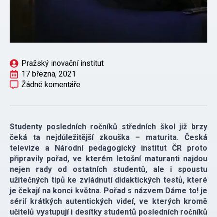
Pražský inovační institut
17 března, 2021
Žádné komentáře
Studenty posledních ročníků středních škol již brzy
čeká ta nejdůležitější zkouška – maturita. Česká
televize a Národní pedagogický institut ČR proto
připravily pořad, ve kterém letošní maturanti najdou
nejen rady od ostatních studentů, ale i spoustu
užitečných tipů ke zvládnutí didaktických testů, které
je čekají na konci května. Pořad s názvem Dáme to! je
sérií krátkých autentických videí, ve kterých kromě
učitelů vystupují i desítky studentů posledních ročníků