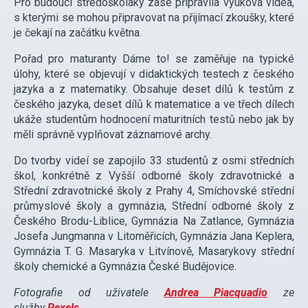
Pro budoucí středoškoláky zase připravila výuková videa,
s kterými se mohou připravovat na přijímací zkoušky, které
je čekají na začátku května.
Pořad pro maturanty Dáme to! se zaměřuje na typické
úlohy, které se objevují v didaktických testech z českého
jazyka a z matematiky. Obsahuje deset dílů k testům z
českého jazyka, deset dílů k matematice a ve třech dílech
ukáže studentům hodnocení maturitních testů nebo jak by
měli správně vyplňovat záznamové archy.
Do tvorby videí se zapojilo 33 studentů z osmi středních
škol, konkrétně z Vyšší odborné školy zdravotnické a
Střední zdravotnické školy z Prahy 4, Smíchovské střední
průmyslové školy a gymnázia, Střední odborné školy z
Českého Brodu-Liblice, Gymnázia Na Zatlance, Gymnázia
Josefa Jungmanna v Litoměřicích, Gymnázia Jana Keplera,
Gymnázia T. G. Masaryka v Litvínově, Masarykovy střední
školy chemické a Gymnázia České Budějovice.
Fotografie od uživatele
Andrea Piacquadio
ze
služby
Pexels