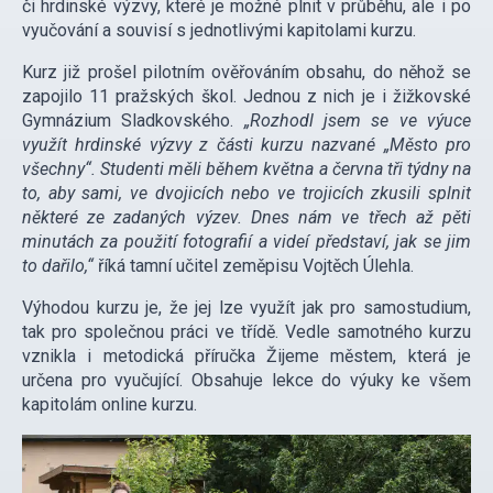
či hrdinské výzvy, které je možné plnit v průběhu, ale i po
vyučování a souvisí s jednotlivými kapitolami kurzu.
Kurz již prošel pilotním ověřováním obsahu, do něhož se
zapojilo 11 pražských škol. Jednou z nich je i žižkovské
Gymnázium Sladkovského.
„Rozhodl jsem se ve výuce
využít hrdinské výzvy z části kurzu nazvané „Město pro
všechny“. Studenti měli během května a června tři týdny na
to, aby sami, ve dvojicích nebo ve trojicích zkusili splnit
některé ze zadaných výzev. Dnes nám ve třech až pěti
minutách za použití fotografií a videí představí, jak se jim
to dařilo,“
říká tamní učitel zeměpisu Vojtěch Úlehla.
Výhodou kurzu je, že jej lze využít jak pro samostudium,
tak pro společnou práci ve třídě. Vedle samotného kurzu
vznikla i metodická příručka Žijeme městem, která je
určena pro vyučující. Obsahuje lekce do výuky ke všem
kapitolám online kurzu.