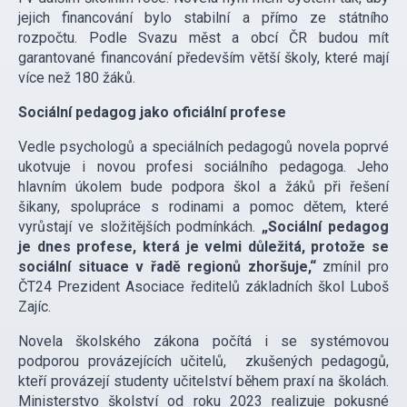
jejich financování bylo stabilní a přímo ze státního
rozpočtu. Podle Svazu měst a obcí ČR budou mít
garantované financování především větší školy, které mají
více než 180 žáků.
Sociální pedagog jako oficiální profese
Vedle psychologů a speciálních pedagogů novela poprvé
ukotvuje i novou profesi sociálního pedagoga. Jeho
hlavním úkolem bude podpora škol a žáků při řešení
šikany, spolupráce s rodinami a pomoc dětem, které
vyrůstají ve složitějších podmínkách.
„Sociální pedagog
je dnes profese, která je velmi důležitá, protože se
sociální situace v řadě regionů zhoršuje,“
zmínil pro
ČT24 Prezident Asociace ředitelů základních škol Luboš
Zajíc.
Novela školského zákona počítá i se systémovou
podporou provázejících učitelů, zkušených pedagogů,
kteří provázejí studenty učitelství během praxí na školách.
Ministerstvo školství od roku 2023 realizuje pokusné