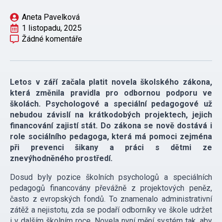
Aneta Pavelková
1 listopadu, 2025
Žádné komentáře
Letos v září začala platit novela školského zákona,
která změnila pravidla pro odbornou podporu ve
školách. Psychologové a speciální pedagogové už
nebudou závislí na krátkodobých projektech, jejich
financování zajistí stát. Do zákona se nově dostává i
role sociálního pedagoga, která má pomoci zejména
při prevenci šikany a práci s dětmi ze
znevýhodněného prostředí.
Dosud byly pozice školních psychologů a speciálních
pedagogů financovány převážně z projektových peněz,
často z evropských fondů. To znamenalo administrativní
zátěž a nejistotu, zda se podaří odborníky ve škole udržet
i v dalším školním roce. Novela nyní mění systém tak, aby