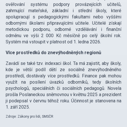
ověřování systému podpory provázejících učitelů,
zahrnující mateřské, základní i střední školy, které
spolupracují s pedagogickými fakultami nebo vyššími
odbornými školami připravujícími učitele. Učitelé získají
metodickou podporu, odborné vzdělávání i finanční
odměnu ve výši 2 000 Kč měsíčně po celý školní rok.
Systém má vstoupit v platnost od 1. ledna 2026.
Více prostředků do znevýhodněných regionů
Zavádí se také tzv. indexaci škol. Ta má zajistit, aby školy,
kde je větší podíl dětí ze sociálně znevýhodněného
prostředí, dostávaly více prostředků. Finance pak mohou
využít na posílení úvazků odborníků, tedy školních
psychologů, speciálních či sociálních pedagogů. Novela
prošla Poslaneckou sněmovnou v květnu 2025 a prezident
ji podepsal v červnu téhož roku. Účinnost je stanovena na
1. září 2025.
Zdroje: Zákony pro lidi, SMSČR