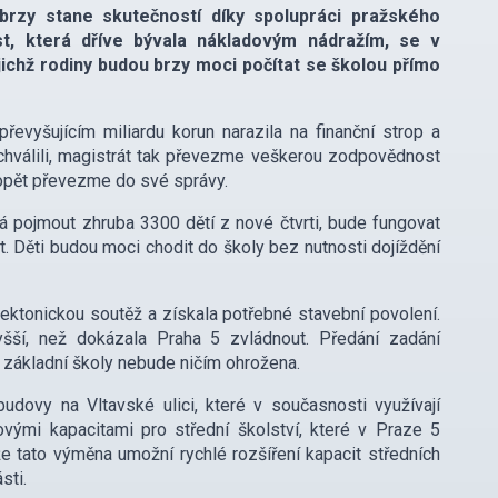
 brzy stane skutečností díky spolupráci pražského
st, která dříve bývala nákladovým nádražím, se v
jichž rodiny budou brzy moci počítat se školou přímo
řevyšujícím miliardu korun narazila na finanční strop a
chválili, magistrát tak převezme veškerou zodpovědnost
 opět převezme do své správy.
á pojmout zhruba 3300 dětí z nové čtvrti, bude fungovat
. Děti budou moci chodit do školy bez nutnosti dojíždění
tektonickou soutěž a získala potřebné stavební povolení.
yšší, než dokázala Praha 5 zvládnout. Předání zadání
a základní školy nebude ničím ohrožena.
udovy na Vltavské ulici, které v současnosti využívají
vými kapacitami pro střední školství, které v Praze 5
e tato výměna umožní rychlé rozšíření kapacit středních
sti.