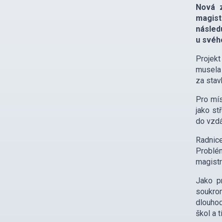
Nová z
magist
násled
u svéh
Projekt
musela 
za stav
Pro mís
jako st
do vzdá
Radnice
Problé
magistr
Jako pr
soukrom
dlouhod
škol a 