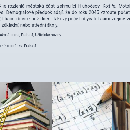
 je rozlehlá městská část, zahrnující Hlubočepy, Košíře, Motol
a. Demografové předpokládají, že do roku 2045 vzroste počet ob
pět tisíc lidí více než dnes. Takový počet obyvatel samozřejmě z
o základní, nebo střední školy.
ražská drbna, Praha 5, Učitelské noviny
dního obrázku: Praha 5