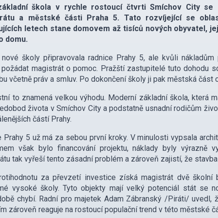
ákladní škola v rychle rostoucí čtvrti Smíchov City se
rátu a městské části Praha 5. Tato rozvíjející se obla
ujících letech stane domovem až tisíců nových obyvatel, je
o domu.
 nové školy připravovala radnice Prahy 5, ale kvůli nákladům p
požádat magistrát o pomoc. Pražští zastupitelé tuto dohodu s
bu včetně práv a smluv. Po dokončení školy ji pak městská část
tní to znamená velkou výhodu. Moderní základní škola, která m
ředobod života v Smíchov City a podstatně usnadní rodičům život
lenějších částí Prahy.
 Prahy 5 už má za sebou první kroky. V minulosti vypsala archi
mem však bylo financování projektu, náklady byly výrazně v
átu tak vyřeší tento zásadní problém a zároveň zajistí, že stavb
otihodnotu za převzetí investice získá magistrát dvě školní b
é vysoké školy. Tyto objekty mají velký potenciál stát se no
obě chybí. Radní pro majetek Adam Zábranský /Piráti/ uvedl, ž
tím zároveň reaguje na rostoucí populační trend v této městské čá