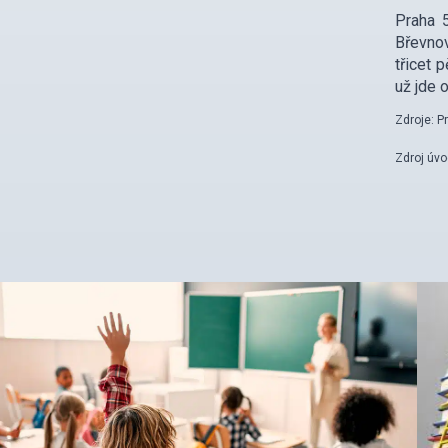
Praha 5
Břevnov
třicet 
už jde 
Zdroje: P
Zdroj úvo