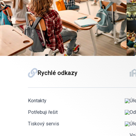
Rychlé odkazy
Kontakty
Úř
Potřebuji řešit
Od
Tiskový servis
Úř
Vo