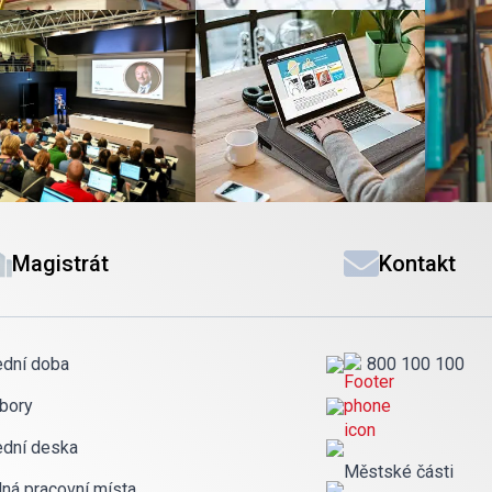
Magistrát
Kontakt
ední doba
800 100 100
bory
ední deska
Městské části
lná pracovní místa