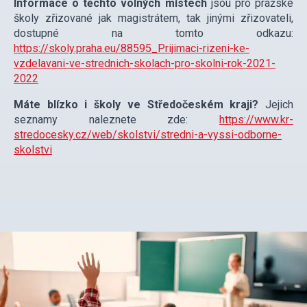
Informace o těchto volných místech
jsou pro pražské
školy zřizované jak magistrátem, tak jinými zřizovateli,
dostupné na tomto odkazu:
https://skoly.praha.eu/88595_Prijimaci-rizeni-ke-
vzdelavani-ve-strednich-skolach-pro-skolni-rok-2021-
2022
Máte blízko i školy ve Středočeském kraji?
Jejich
seznamy naleznete zde:
https://www.kr-
stredocesky.cz/web/skolstvi/stredni-a-vyssi-odborne-
skolstvi