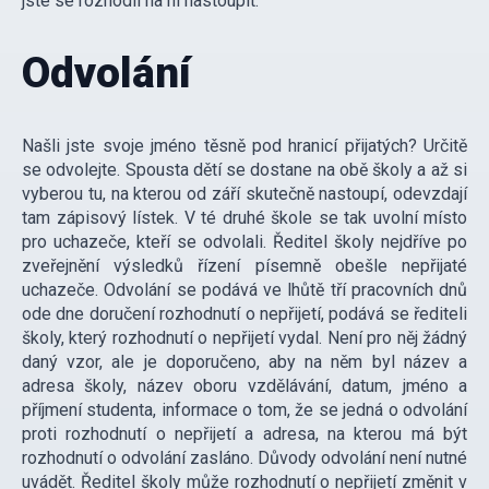
jste se rozhodli na ni nastoupit.
Odvolání
Našli jste svoje jméno těsně pod hranicí přijatých? Určitě
se odvolejte. Spousta dětí se dostane na obě školy a až si
vyberou tu, na kterou od září skutečně nastoupí, odevzdají
tam zápisový lístek. V té druhé škole se tak uvolní místo
pro uchazeče, kteří se odvolali. Ředitel školy nejdříve po
zveřejnění výsledků řízení písemně obešle nepřijaté
uchazeče. Odvolání se podává ve lhůtě tří pracovních dnů
ode dne doručení rozhodnutí o nepřijetí, podává se řediteli
školy, který rozhodnutí o nepřijetí vydal. Není pro něj žádný
daný vzor, ale je doporučeno, aby na něm byl název a
adresa školy, název oboru vzdělávání, datum, jméno a
příjmení studenta, informace o tom, že se jedná o odvolání
proti rozhodnutí o nepřijetí a adresa, na kterou má být
rozhodnutí o odvolání zasláno. Důvody odvolání není nutné
uvádět. Ředitel školy může rozhodnutí o nepřijetí změnit v