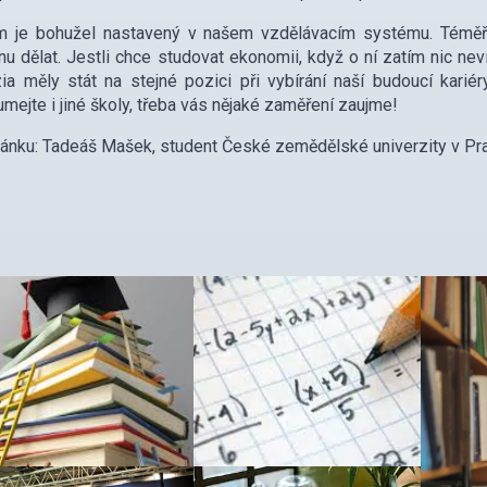
m je bohužel nastavený v našem vzdělávacím systému. Téměř n
u dělat. Jestli chce studovat ekonomii, když o ní zatím nic neví
a měly stát na stejné pozici při vybírání naší budoucí karié
mejte i jiné školy, třeba vás nějaké zaměření zaujme!
lánku: Tadeáš Mašek, student České zemědělské univerzity v Pr