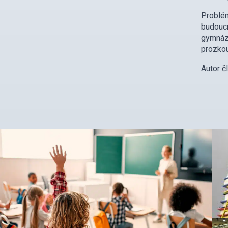
Problé
budoucn
gymnázi
prozkou
Autor č