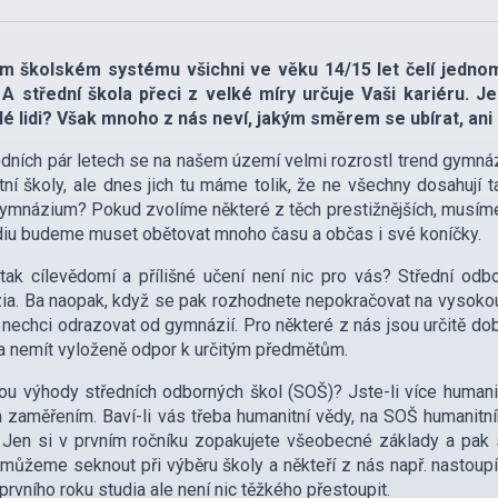
m školském systému všichni ve věku 14/15 let čelí jednomu
 A střední škola přeci z velké míry určuje Vaši kariéru.
lé lidi? Však mnoho z nás neví, jakým směrem se ubírat, ani
dních pár letech se na našem území velmi rozrostl trend gymnáz
itní školy, ale dnes jich tu máme tolik, že ne všechny dosahují 
gymnázium? Pokud zvolíme některé z těch prestižnějších, musíme
diu budeme muset obětovat mnoho času a občas i své koníčky.
tak cílevědomí a přílišné učení není nic pro vás? Střední od
a. Ba naopak, když se pak rozhodnete nepokračovat na vysokou 
 nechci odrazovat od gymnázií. Pro některé z nás jsou určitě dob
a nemít vyloženě odpor k určitým předmětům.
ou výhody středních odborných škol (SOŠ)? Jste-li více humani
 zaměřením. Baví-li vás třeba humanitní vědy, na SOŠ humanitní
 Jen si v prvním ročníku zopakujete všeobecné základy a pak 
 můžeme seknout při výběru školy a někteří z nás např. nastoupí
rvního roku studia ale není nic těžkého přestoupit.