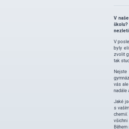
V naše
školu?
nezleti
V posle
byly el
zvolit 
tak stu
Nejste 
gymnázi
vás ale
nadále 
Jaké js
s vaším
chemií.
všichni
Během p