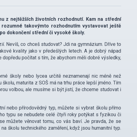
 z nejtěžších životních rozhodnutí. Kam na střední
 Je rozumné takovýmto rozhodnutím vystavovat ještě
 po dokončení střední či vysoké školy.
ií. Nevíš, co chceš studovat? Jdi na gymnázium. Dříve to
takové kvality jako v předešlých letech. A je dobrý nápad
 dopředu počítat s tím, že abychom měli dobré výsledky,
borné školy nebo lycea určitě neznamenají nic méně než
školu, maturita z SOŠ má na trhu práce lepší jméno. Tím
rou volbou, ale musíme si být jistí, že chceme studovat i
tní nebo přírodovědný typ, můžete si vybrat školu přímo
ho typu se nebudete celé čtyři roky potýkat s fyzikou či
se můžete věnovat tomu, co vás baví. Je pravda, že se
 na školu technického zaměření, když jsou humanitní typ.