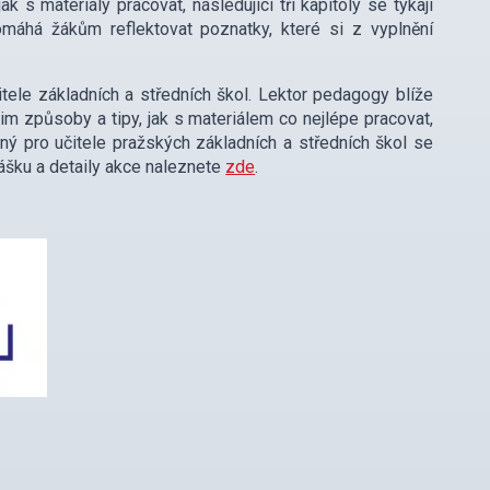
jak s materiály pracovat, následující tři kapitoly se týkají
omáhá žákům reflektovat poznatky, které si z vyplnění
ele základních a středních škol. Lektor pedagogy blíže
jim způsoby a tipy, jak s materiálem co nejlépe pracovat,
ný pro učitele pražských základních a středních škol se
ášku a detaily akce naleznete
zde
.