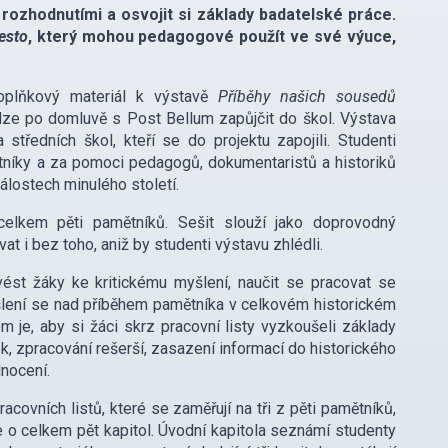
rozhodnutími a osvojit si základy badatelské práce.
esto
, který mohou pedagogové použít ve své výuce,
doplňkový materiál k výstavě
Příběhy našich sousedů
i lze po domluvě s Post Bellum zapůjčit do škol. Výstava
středních škol, kteří se do projektu zapojili. Studenti
tníky a za pomoci pedagogů, dokumentaristů a historiků
álostech minulého století.
elkem pěti pamětníků. Sešit slouží jako doprovodný
at i bez toho, aniž by studenti výstavu zhlédli.
vést žáky ke kritickému myšlení, naučit se pracovat se
yšlení se nad příběhem pamětníka v celkovém historickém
 je, aby si žáci skrz pracovní listy vyzkoušeli základy
k, zpracování rešerší, zasazení informací do historického
dnocení.
acovních listů, které se zaměřují na tři z pěti pamětníků,
e o celkem pět kapitol. Úvodní kapitola seznámí studenty