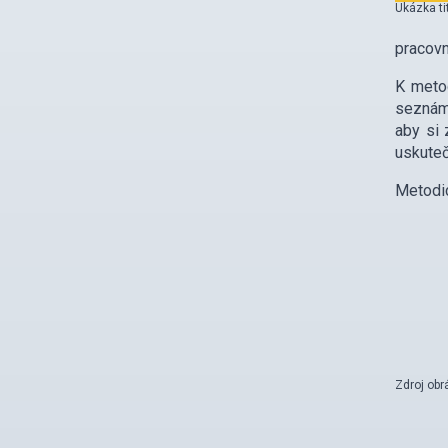
Ukázka ti
pracovn
K metod
seznámí
aby si 
uskuteč
Metodic
Zdroj obr