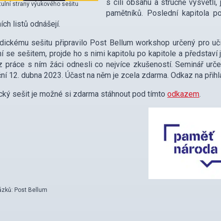
s cíli obsahu a stručně vysvětlí, 
tulní strany výukového sešitu
pamětníků. Poslední kapitola p
ích listů odnášejí.
ickému sešitu připravilo Post Bellum workshop určený pro učit
 se sešitem, projde ho s nimi kapitolu po kapitole a představí 
z práce s ním žáci odnesli co nejvíce zkušeností. Seminář urče
ní 12. dubna 2023. Účast na něm je zcela zdarma. Odkaz na přihl
ký sešit je možné si zdarma stáhnout pod tímto
odkazem
.
ázků: Post Bellum