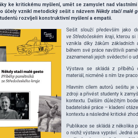
áky ke kritickému myšlení, umět se zamyslet nad vlastními 
to účely vznikl metodický sešit s názvem
Někdy stačí malé g
tudentů rozvíjeli konstruktivní myšlení a empatii.
Sešit slouží především jako 
ve Středočeském kraji
, kterou s
vznikla díky žákům základních a 
během své práce navštívili pamě
zaznamenali jejich svědectví o ud
Výstava se skládá z příběhů c
materiál, nicméně s ním lze pracov
Hlavním cílem autorů sešitu je 
zdroji a přivést studenty k zam
kontextu. Dalším důležitým bodem
badatelské práce – kladení otáze
kontextu a následné kritické zho
Publikace se skládá z několika pr
o nichž výstava vypráví. Jedná s