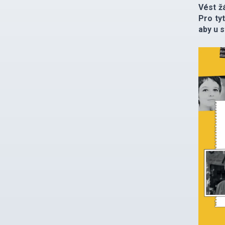
Vést ž
Pro ty
aby u s