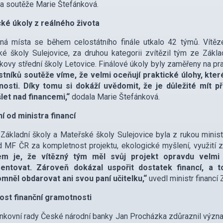
ka soutěže Marie Štefánková.
cké úkoly z reálného života
ná místa se během celostátního finále utkalo 42 týmů. Vítěz
é školy Sulejovice, za druhou kategorii zvítězil tým ze Zákla
ovy střední školy Letovice. Finálové úkoly byly zaměřeny na prak
stníků soutěže víme, že velmi oceňují praktické úlohy, kte
osti. Díky tomu si dokáží uvědomit, že je důležité mít př
let nad financemi,“
dodala Marie Štefánková.
í od ministra financí
ákladní školy a Mateřské školy Sulejovice byla z rukou minist
 MF ČR za kompletnost projektu, ekologické myšlení, využití 
m je, že vítězný tým měl svůj projekt opravdu velmi
entovat. Zároveň dokázal uspořit dostatek financí, a to
mněl obdarovat ani svou paní učitelku,“
uvedl ministr financí 
tost finanční gramotnosti
nkovní rady České národní banky Jan Procházka zdůraznil význa