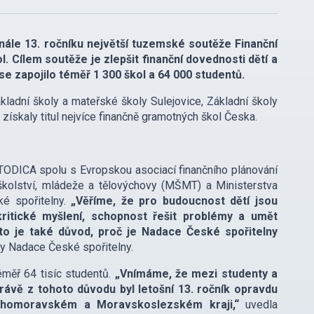
nále 13. ročníku největší tuzemské soutěže Finanční
. Cílem soutěže je zlepšit finanční dovednosti dětí a
e zapojilo téměř 1 300 škol a 64 000 studentů.
kladní školy a mateřské školy Sulejovice, Základní školy
získaly titul nejvíce finančně gramotných škol Česka.
ETODICA spolu s Evropskou asociací finančního plánování
kolství, mládeže a tělovýchovy (MŠMT) a Ministerstva
ké spořitelny.
„Věříme, že pro budoucnost dětí jsou
kritické myšlení, schopnost řešit problémy a umět
to je také důvod, proč je Nadace České spořitelny
y Nadace České spořitelny.
éměř 64 tisíc studentů.
„Vnímáme, že mezi studenty a
Právě z tohoto důvodu byl letošní 13. ročník opravdu
v Jihomoravském a Moravskoslezském kraji,“
uvedla