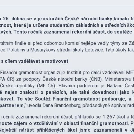
k 26. dubna se v prostorách České národní banky konalo fi
nost, která je určena studentům základních a středních škol
tvých. Tento ročník zaznamenal rekordní účast, do soutěže s
tátním finále si před odbornou komisí nejlépe vedly týmy ze Zá
ce-Polabiny a Masarykovy střední školy Letovice. Tyto školy tak 
 s cílem vzdělávat a motivovat
Finanční gramotnost organizuje Institut pro další vzdělávání M
PA ČR) za podpory České národní banky (ČNB), Ministerstva š
í České republiky (MF ČR). Hlavním partnerem je Nadace Čes
té nejen znalosti o penězích, ale také dovednosti jako 
kovat. To vše Soutěž Finanční gramotnost podporuje, a 
partnerem,“
uvedla Dana Brandenburg, předsedkyně správní rad
 ročník zaznamenal rekordní účast, přihlásilo se 1 267 škol a t
i roste zájem o vzdělávání v oblasti finanční gramotnosti. 
 Největší nárůst přihlášených škol jsme zaznamenali 