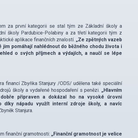
em za první kategorii se stal tým ze Základní školy a
dní školy Pardubice-Polabiny a za třetí kategorii tým z
tické aplikace finančních znalostí.
„Ze zpětných vazeb
ré jim pomáhají nahlédnout do běžného chodu života i
ehled o svých příjmech a výdajích, a naučí se lépe
ra financí Zbyňka Stanjury /ODS/ udělena také speciální
zdrojů školy a vydařené hospodaření s penězi.
„Hlavním
 dobře připraven a dokázal ho na vysoké úrovni
 díky nápadu využít interní zdroje školy, a navíc
Zbyněk Stanjura.
m finanční gramotnosti:
„Finanční gramotnost je velice