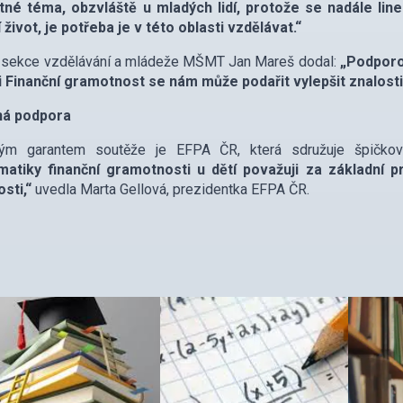
tné téma, obzvláště u mladých lidí, protože se nadále li
í život, je potřeba je v této oblasti vzdělávat.“
l sekce vzdělávání a mládeže MŠMT Jan Mareš dodal:
„Podporov
i Finanční gramotnost se nám může podařit vylepšit znalosti 
á podpora
ým garantem soutěže je EFPA ČR, která sdružuje špičkov
matiky finanční gramotnosti u dětí považuji za základní 
osti,“
uvedla Marta Gellová, prezidentka EFPA ČR.