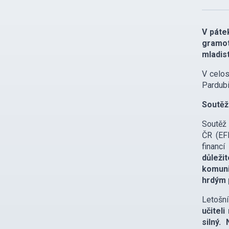
V páte
gramot
mladis
V celos
Pardubi
Soutěž
Soutěž 
ČR (EF
financ
důleži
komuni
hrdým 
Letošní
učitel
silný.