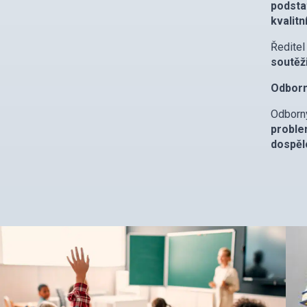
podsta
kvalitn
Ředite
soutěž
Odborn
Odborn
proble
dospěl