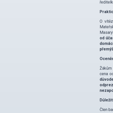
ředitel
Prakti
O vítěz
Mateřsk
Masaryk
od úča
domácn
přemýš
Oceněn
Žákům Z
cena od
důvode
odprez
nezapo
Důleži
Člen ba