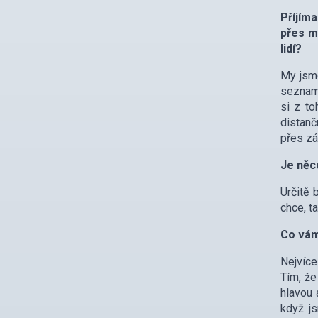
Příjíma
přes m
lidí?
My jsme
seznamo
si z to
distanč
přes zá
Je něc
Určitě 
chce, ta
Co vám
Nejvíce
Tím, že
hlavou 
když js