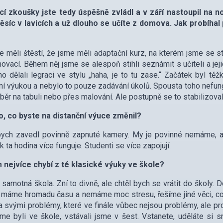
cí zkoušky jste tedy úspěšně zvládl a v září nastoupil na n
ěsíc v lavicích a už dlouho se učíte z domova. Jak probíhal
 měli štěstí, že jsme měli adaptační kurz, na kterém jsme se st
vací. Během něj jsme se alespoň stihli seznámit s učiteli a jej
ho dělali legraci ve stylu „haha, je to tu zase.“ Začátek byl t
ní výukou a nebylo to pouze zadávání úkolů. Spousta toho nefung
běr na tabuli nebo přes malování. Ale postupně se to stabilizoval
o, co byste na distanční výuce změnil?
bych zavedl povinně zapnuté kamery. My je povinné nemáme, al
k ta hodina více funguje. Studenti se více zapojují.
 nejvíce chybí z té klasické výuky ve škole?
 samotná škola. Zní to divně, ale chtěl bych se vrátit do školy. 
 máme hromadu času a nemáme moc stresu, řešíme jiné věci, co 
a svými problémy, které ve finále vůbec nejsou problémy, ale pr
me byli ve škole, vstávali jsme v šest. Vstanete, uděláte si s