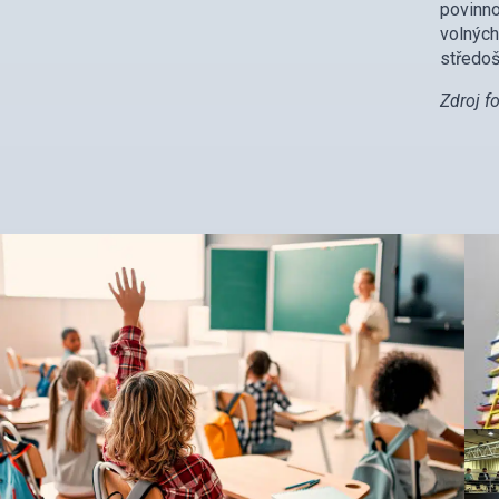
povinno
volnýc
středoš
Zdroj f