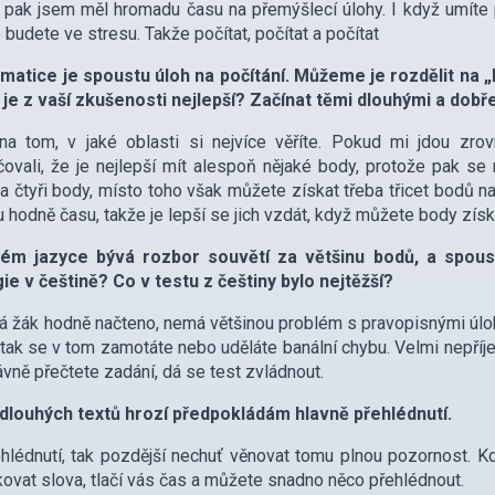
 pak jsem měl hromadu času na přemýšlecí úlohy. I když umíte
 budete ve stresu. Takže počítat, počítat a počítat
matice je spoustu úloh na počítání. Můžeme je rozdělit na 
 je z vaší zkušenosti nejlepší? Začínat těmi dlouhými a do
na tom, v jaké oblasti si nejvíce věříte. Pokud mi jdou zrov
ovali, že je nejlepší mít alespoň nějaké body, protože pak se 
a čtyři body, místo toho však můžete získat třeba třicet bodů na
 hodně času, takže je lepší se jich vzdát, když můžete body získa
ém jazyce bývá rozbor souvětí za většinu bodů, a spous
ie v češtině? Co v testu z češtiny bylo nejtěžší?
 žák hodně načteno, nemá většinou problém s pravopisnými úloham
 tak se v tom zamotáte nebo uděláte banální chybu. Velmi nepříjem
ávně přečtete zadání, dá se test zvládnout.
 dlouhých textů hrozí předpokládám hlavně přehlédnutí.
hlédnutí, tak pozdější nechuť věnovat tomu plnou pozornost. Kdy
ovat slova, tlačí vás čas a můžete snadno něco přehlédnout.