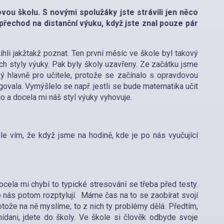
ovou školu. S novými spolužáky jste strávili jen něco
 přechod na distanční výuku, když jste znal pouze pár
ihli jakžtakž poznat. Ten první měsíc ve škole byl takový
ich styly výuky. Pak byly školy uzavřeny. Ze začátku jsme
ěžký hlavně pro učitele, protože se začínalo s opravdovou
ovala. Vymýšlelo se např. jestli se bude matematika učit
o a docela mi náš styl výuky vyhovuje.
e vím, že když jsme na hodině, kde je po nás vyučující
Docela mi chybí to typické stresování se třeba před testy.
nás potom rozptylují. Máme čas na to se zaobírat svojí
otože na ně myslíme, to z nich ty problémy dělá. Předtím,
nídani, jdete do školy. Ve škole si člověk odbyde svoje