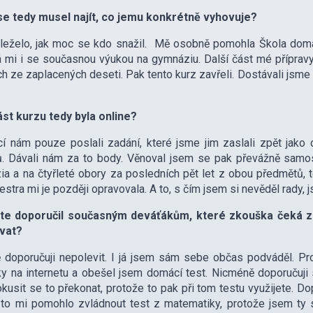
se tedy musel najít, co jemu konkrétně vyhovuje?
leželo, jak moc se kdo snažil. Mě osobně pomohla Škola doma
mi i se současnou výukou na gymnáziu. Další část mé přípravy 
h ze zaplacených deseti. Pak tento kurz zavřeli. Dostávali jsme 
ást kurzu tedy byla online?
cí nám pouze poslali zadání, které jsme jim zaslali zpět jako
ů. Dávali nám za to body. Věnoval jsem se pak převážně samost
a a na čtyřleté obory za posledních pět let z obou předmětů, 
sestra mi je později opravovala. A to, s čím jsem si nevěděl rady, 
te doporučil současným deváťákům, které zkouška čeká za
vat?
doporučuji nepolevit. I já jsem sám sebe občas podváděl. Pro
y na internetu a obešel jsem domácí test. Nicméně doporučuji 
okusit se to překonat, protože to pak při tom testu využijete. D
e to mi pomohlo zvládnout test z matematiky, protože jsem ty 