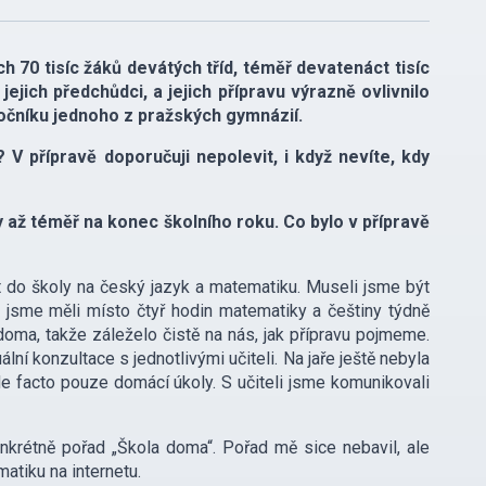
h 70 tisíc žáků devátých tříd, téměř devatenáct tisíc
ejich předchůdci, a jejich přípravu výrazně ovlivnilo
 ročníku jednoho z pražských gymnázií.
? V přípravě doporučuji nepolevit, i když nevíte, kdy
ty až téměř na konec školního roku. Co bylo v přípravě
 do školy na český jazyk a matematiku. Museli jsme být
e jsme měli místo čtyř hodin matematiky a češtiny týdně
doma, takže záleželo čistě na nás, jak přípravu pojmeme.
ní konzultace s jednotlivými učiteli. Na jaře ještě nebyla
de facto pouze domácí úkoly. S učiteli jsme komunikovali
onkrétně pořad „Škola doma“. Pořad mě sice nebavil, ale
atiku na internetu.