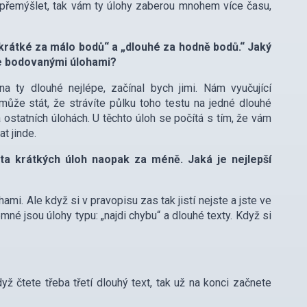
 přemýšlet, tak vám ty úlohy zaberou mnohem více času,
„krátké za málo bodů“ a „dlouhé za hodně bodů.“ Jaký
bře bodovanými úlohami?
na ty dlouhé nejlépe, začínal bych jimi. Nám vyučující
může stát, že strávíte půlku toho testu na jedné dlouhé
 ostatních úlohách. U těchto úloh se počítá s tím, že vám
t jinde.
ta krátkých úloh naopak za méně. Jaká je nejlepší
i. Ale když si v pravopisu zas tak jistí nejste a jste ve
né jsou úlohy typu: „najdi chybu“ a dlouhé texty. Když si
ž čtete třeba třetí dlouhý text, tak už na konci začnete