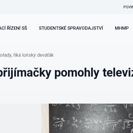
POVI
CÍ ŘÍZENÍ SŠ
STUDENTSKÉ SPRAVODAJSTVÍ
MHMP
pořady, říká loňský deváťák
přijímačky pomohly televi