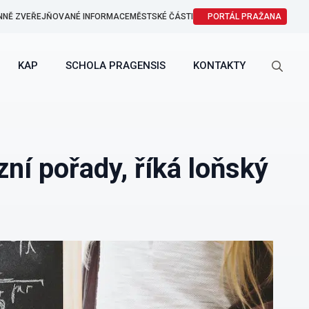
NNĚ ZVEŘEJŇOVANÉ INFORMACE
MĚSTSKÉ ČÁSTI
PORTÁL PRAŽANA
KAP
SCHOLA PRAGENSIS
KONTAKTY
Search
for:
zní pořady, říká loňský