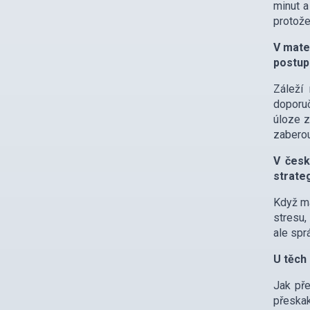
minut a
protože
V mate
postup
Záleží 
doporuč
úloze z
zaberou
V česk
strateg
Když má
stresu,
ale spr
U těch
Jak pře
přeskak