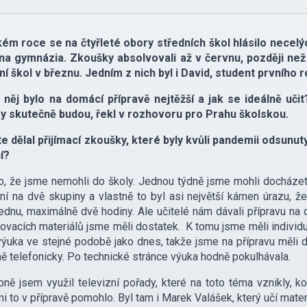
ém roce se na čtyřleté obory středních škol hlásilo necelýc
na gymnázia. Zkoušky absolvovali až v červnu, později než j
í škol v březnu. Jedním z nich byl i David, student prvního
 něj bylo na domácí přípravě nejtěžší a jak se ideálně učit
y skutečně budou, řekl v rozhovoru pro Prahu školskou.
te dělal přijímací zkoušky, které byly kvůli pandemii odsunu
í?
o, že jsme nemohli do školy. Jednou týdně jsme mohli docházet
ní na dvě skupiny a vlastně to byl asi největší kámen úrazu, ž
ednu, maximálně dvě hodiny. Ale učitelé nám dávali přípravu na 
ovacích materiálů jsme měli dostatek. K tomu jsme měli individuál
výuka ve stejné podobě jako dnes, takže jsme na přípravu měli 
ě telefonicky. Po technické stránce výuka hodně pokulhávala.
ně jsem využil televizní pořady, které na toto téma vznikly, k
i to v přípravě pomohlo. Byl tam i Marek Valášek, který učí matem