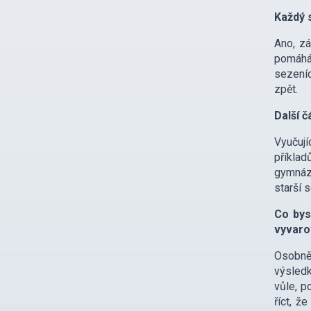
Každý 
Ano, zá
pomáhá 
sezeníc
zpět.
Další č
Vyučují
příklad
gymnázi
starší 
Co bys
vyvaro
Osobně 
výsledk
vůle, p
říct, ž