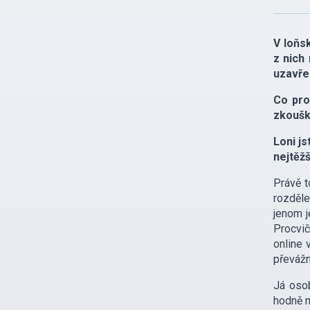
V loňsk
z nich 
uzavřen
Co pro
zkoušk
Loni js
nejtěžš
Právě t
rozděle
jenom j
Procvič
online 
převážn
Já osob
hodně m