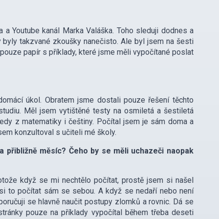
 a Youtube kanál Marka Valáška. Toho sleduji dodnes a
byly takzvané zkoušky nanečisto. Ale byl jsem na šesti
pouze papír s příklady, které jsme měli vypočítané poslat
 domácí úkol. Obratem jsme dostali pouze řešení těchto
udiu. Měl jsem vytištěné testy na osmiletá a šestiletá
tedy z matematiky i češtiny. Počítal jsem je sám doma a
jsem konzultoval s učiteli mé školy.
 přibližně měsíc? Čeho by se měli uchazeči naopak
tože když se mi nechtělo počítat, prostě jsem si našel
si to počítat sám se sebou. A když se nedaří nebo není
oporučuji se hlavně naučit postupy zlomků a rovnic. Dá se
stránky pouze na příklady vypočítal během třeba deseti