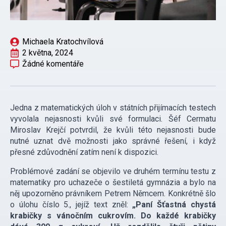
Michaela Kratochvílová
2 května, 2024
Žádné komentáře
Jedna z matematických úloh v státních přijímacích testech
vyvolala nejasnosti kvůli své formulaci. Šéf Cermatu
Miroslav Krejčí potvrdil, že kvůli této nejasnosti bude
nutné uznat dvě možnosti jako správné řešení, i když
přesné zdůvodnění zatím není k dispozici.
Problémové zadání se objevilo ve druhém termínu testu z
matematiky pro uchazeče o šestiletá gymnázia a bylo na
něj upozorněno právníkem Petrem Němcem. Konkrétně šlo
o úlohu číslo 5., jejíž text zněl:
„Paní Šťastná chystá
krabičky s vánočním cukrovím. Do každé krabičky