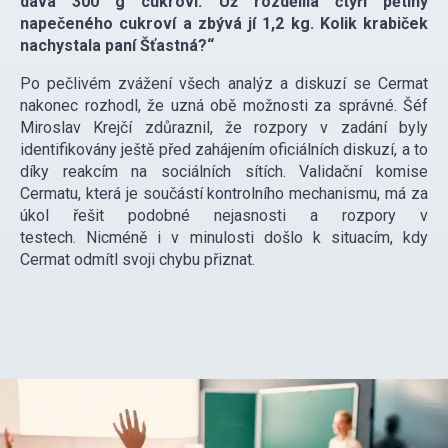
dává 300 g cukroví. Už rozdělila čtyři pětiny
napečeného cukroví a zbývá jí 1,2 kg. Kolik krabiček
nachystala paní Šťastná?“
Po pečlivém zvážení všech analýz a diskuzí se Cermat
nakonec rozhodl, že uzná obě možnosti za správné. Šéf
Miroslav Krejčí zdůraznil, že rozpory v zadání byly
identifikovány ještě před zahájením oficiálních diskuzí, a to
díky reakcím na sociálních sítích. Validační komise
Cermatu, která je součástí kontrolního mechanismu, má za
úkol řešit podobné nejasnosti a rozpory v
testech. Nicméně i v minulosti došlo k situacím, kdy
Cermat odmítl svoji chybu přiznat.