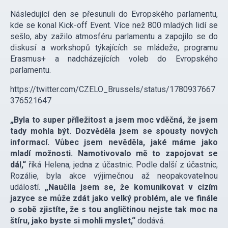
Následující den se přesunuli do Evropského parlamentu,
kde se konal Kick-off Event. Více než 800 mladých lidí se
sešlo, aby zažilo atmosféru parlamentu a zapojilo se do
diskusí a workshopů týkajících se mládeže, programu
Erasmus+ a nadcházejících voleb do Evropského
parlamentu.
https://twitter.com/CZELO_Brussels/status/1780937667
376521647
„Byla to super příležitost a jsem moc vděčná, že jsem
tady mohla být. Dozvěděla jsem se spousty nových
informací. Vůbec jsem nevěděla, jaké máme jako
mladí možnosti. Namotivovalo mě to zapojovat se
dál,“
říká Helena, jedna z účastnic. Podle další z účastnic,
Rozálie, byla akce výjimečnou až neopakovatelnou
událostí.
„Naučila jsem se, že komunikovat v cizím
jazyce se může zdát jako velký problém, ale ve finále
o sobě zjistíte, že s tou angličtinou nejste tak moc na
štíru, jako byste si mohli myslet,“
dodává.